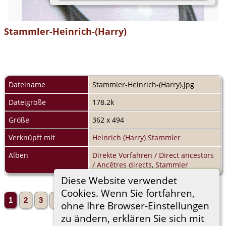
Stammler-Heinrich-(Harry)
Dateiname
Stammler-Heinrich-(Harry).jpg
Dateigröße
178.2k
Größe
362 x 494
Verknüpft mit
Heinrich (Harry) Stammler
Alben
Direkte Vorfahren / Direct ancestors
/ Ancêtres directs
,
Stammler
Diese Website verwendet
Cookies. Wenn Sie fortfahren,
1
2
3
4
5
...
10»
Vorwärts»
ohne Ihre Browser-Einstellungen
zu ändern, erklären Sie sich mit