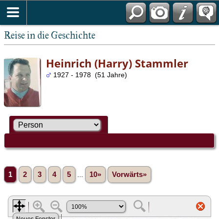
Reise in die Geschichte
Heinrich (Harry) Stammler
1927 - 1978 (51 Jahre)
1
2
3
4
5
...
10»
Vorwärts»