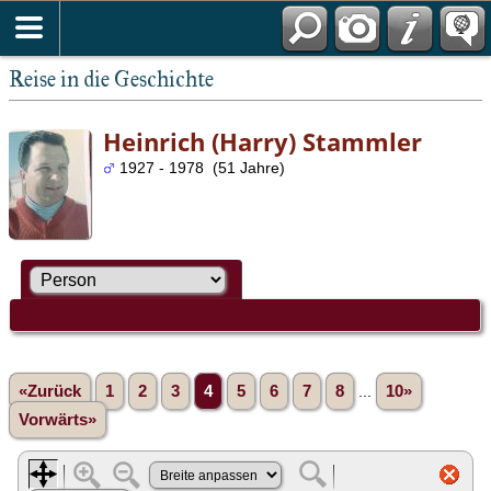
Reise in die Geschichte
Heinrich (Harry) Stammler
1927 - 1978 (51 Jahre)
«Zurück
1
2
3
4
5
6
7
8
...
10»
Vorwärts»