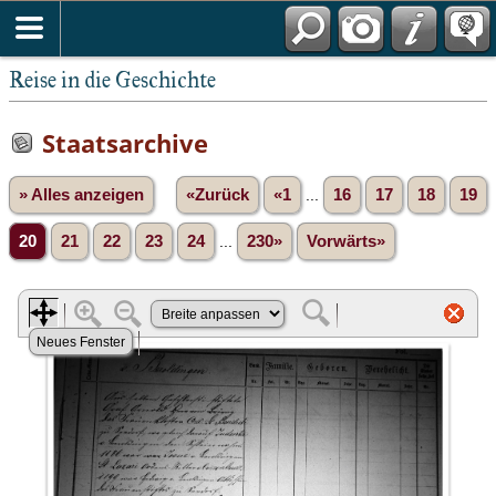
Reise in die Geschichte
Staatsarchive
» Alles anzeigen
«Zurück
«1
...
16
17
18
19
20
21
22
23
24
...
230»
Vorwärts»