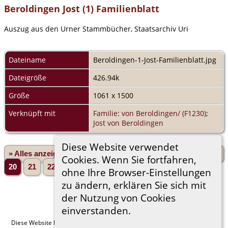
Beroldingen Jost (1) Familienblatt
Auszug aus den Urner Stammbücher, Staatsarchiv Uri
Dateiname
Beroldingen-1-Jost-Familienblatt.jpg
Dateigröße
426.94k
Größe
1061 x 1500
Verknüpft mit
Familie: von Beroldingen/ (F1230)
;
Jost von Beroldingen
Diese Website verwendet
» Alles anzeigen
«Zurück
«1
...
16
17
18
19
Cookies. Wenn Sie fortfahren,
20
21
22
23
24
...
230»
Vorwärts»
ohne Ihre Browser-Einstellungen
zu ändern, erklären Sie sich mit
der Nutzung von Cookies
einverstanden.
Diese Website läuft mit
The Next Generation of Genealogy Sitebuilding
v.