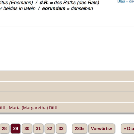
ttli
;
Maria (Margaretha) Dittli
28
29
30
31
32
33
...
230»
Vorwärts»
» Di