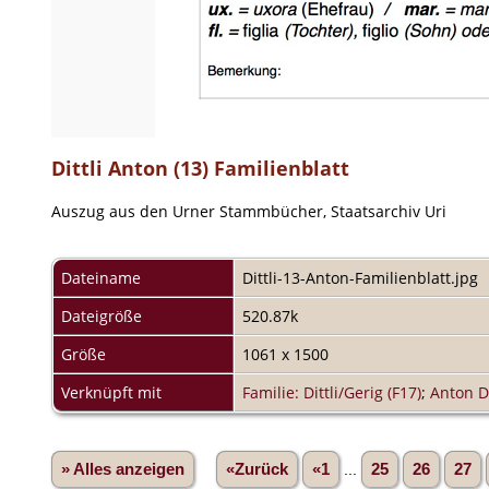
Dittli Anton (13) Familienblatt
Auszug aus den Urner Stammbücher, Staatsarchiv Uri
Dateiname
Dittli-13-Anton-Familienblatt.jpg
Dateigröße
520.87k
Größe
1061 x 1500
Verknüpft mit
Familie: Dittli/Gerig (F17)
;
Anton Di
» Alles anzeigen
«Zurück
«1
...
25
26
27