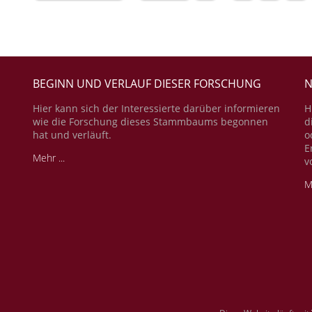
BEGINN UND VERLAUF DIESER FORSCHUNG
N
Hier kann sich der Interessierte darüber informieren
H
wie die Forschung dieses Stammbaums begonnen
d
hat und verläuft.
o
E
Mehr ...
v
M