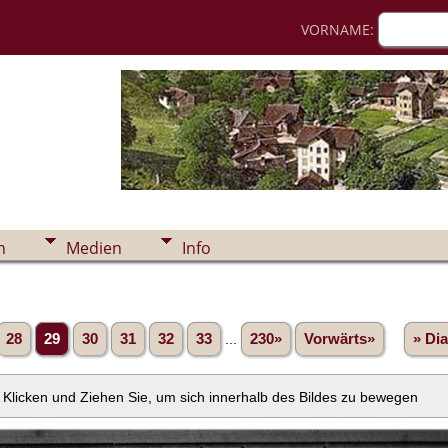
VORNAME:
n
Medien
Info
28
29
30
31
32
33
...
230»
Vorwärts»
» Di