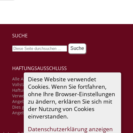
SUCHE
HAFTUNGSAUSSCHLUSS
Diese Website verwendet
Alle Angaben erfolgen ohne Gewähr für
Vollständigkeit oder Richtigkeit. Es wird keine
Cookies. Wenn Sie fortfahren,
Haftung übernommen für Schäden durch die
ohne Ihre Browser-Einstellungen
Verwendung von Informationen aus diesem Online-
zu ändern, erklären Sie sich mit
Angebot oder durch das Fehlen von Informationen.
Dies gilt auch für Inhalte Dritter, die über dieses
der Nutzung von Cookies
Angebot zugänglich sind.
einverstanden.
Datenschutzerklärung anzeigen