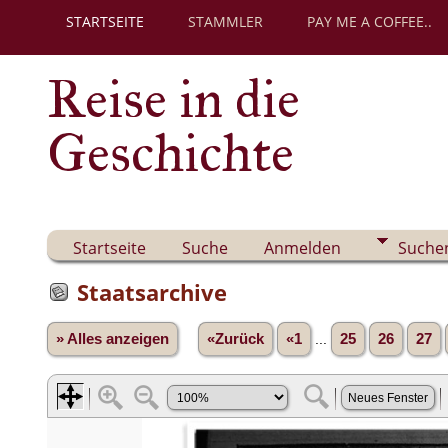
STARTSEITE
STAMMLER
PAY ME A COFFEE..
Reise in die
Geschichte
Startseite
Suche
Anmelden
Suche
Staatsarchive
» Alles anzeigen
«Zurück
«1
...
25
26
27