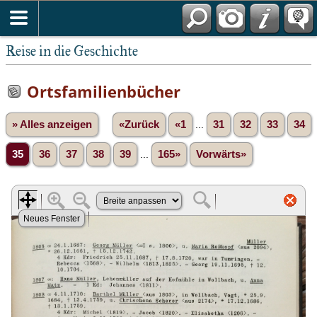
Reise in die Geschichte
Ortsfamilienbücher
» Alles anzeigen
«Zurück
«1
...
31
32
33
34
35
36
37
38
39
...
165»
Vorwärts»