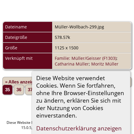
Dateiname
Müller-Wollbach-299.jpg
Dateigröße
578.57k
Größe
1125 x 1500
Verknüpft mit
Familie: Müller/Geisser (F1303)
;
Catharina Müller
;
Moritz Müller
Diese Website verwendet
» Alles anzeigen
«Zurück
«1
...
31
32
33
34
Cookies. Wenn Sie fortfahren,
35
36
37
38
39
...
165»
Vorwärts»
ohne Ihre Browser-Einstellungen
zu ändern, erklären Sie sich mit
der Nutzung von Cookies
einverstanden.
Diese Website läuft mit
The Next Generation of Genealogy Sitebuilding
v.
Datenschutzerklärung anzeigen
15.0.5, programmiert von Darrin Lythgoe © 2001-2026.