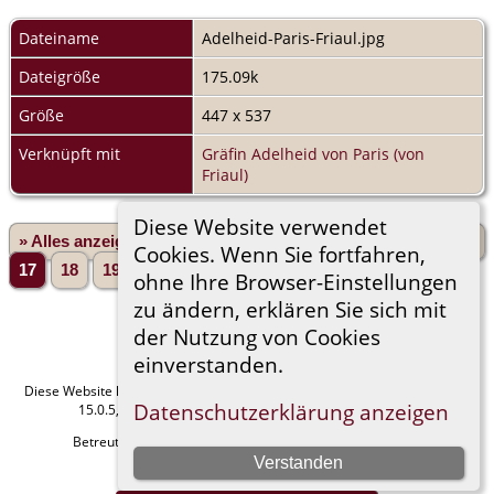
Dateiname
Adelheid-Paris-Friaul.jpg
Dateigröße
175.09k
Größe
447 x 537
Verknüpft mit
Gräfin Adelheid von Paris (von
Friaul)
Diese Website verwendet
» Alles anzeigen
«Zurück
«1
...
13
14
15
16
Cookies. Wenn Sie fortfahren,
17
18
19
20
21
...
1665»
Vorwärts»
ohne Ihre Browser-Einstellungen
zu ändern, erklären Sie sich mit
der Nutzung von Cookies
einverstanden.
Diese Website läuft mit
The Next Generation of Genealogy Sitebuilding
v.
Datenschutzerklärung anzeigen
15.0.5, programmiert von Darrin Lythgoe © 2001-2026.
Betreut von
Manfred Stammler
. |
Datenschutzerklärung
.
Verstanden
Impressum