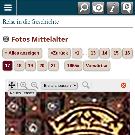
Reise in die Geschichte
Fotos Mittelalter
» Alles anzeigen
«Zurück
«1
...
13
14
15
16
17
18
19
20
21
...
1665»
Vorwärts»