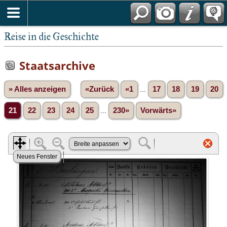
Reise in die Geschichte
Staatsarchive
» Alles anzeigen
«Zurück
«1
...
17
18
19
20
21
22
23
24
25
...
230»
Vorwärts»