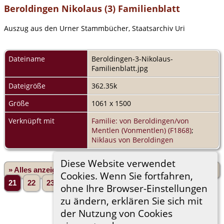
Beroldingen Nikolaus (3) Familienblatt
Auszug aus den Urner Stammbücher, Staatsarchiv Uri
Dateiname
Beroldingen-3-Nikolaus-
Familienblatt.jpg
Dateigröße
362.35k
Größe
1061 x 1500
Verknüpft mit
Familie: von Beroldingen/von
Mentlen (Vonmentlen) (F1868)
;
Niklaus von Beroldingen
Diese Website verwendet
» Alles anzeigen
«Zurück
«1
...
17
18
19
20
Cookies. Wenn Sie fortfahren,
21
22
23
24
25
...
230»
Vorwärts»
ohne Ihre Browser-Einstellungen
zu ändern, erklären Sie sich mit
der Nutzung von Cookies