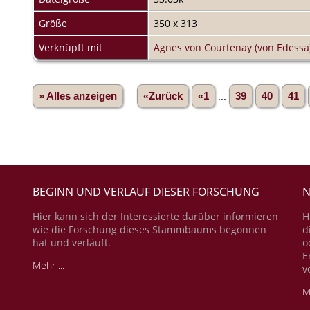
Größe
350 x 313
Verknüpft mit
Agnes von Courtenay (von Edessa
» Alles anzeigen
«Zurück
«1
...
39
40
41
BEGINN UND VERLAUF DIESER FORSCHUNG
N
Hier kann sich der Interessierte darüber informieren
H
wie die Forschung dieses Stammbaums begonnen
d
hat und verläuft.
o
E
Mehr ...
v
M