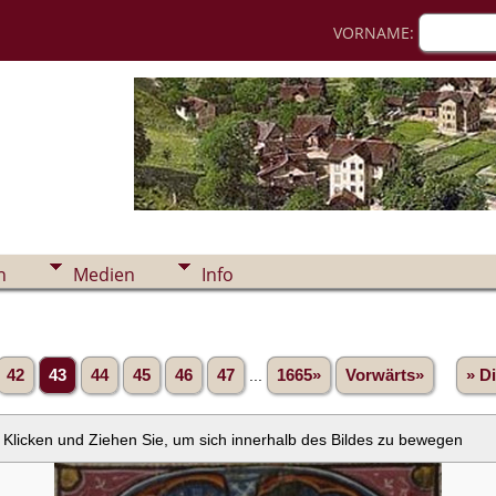
VORNAME:
n
Medien
Info
42
43
44
45
46
47
...
1665»
Vorwärts»
» D