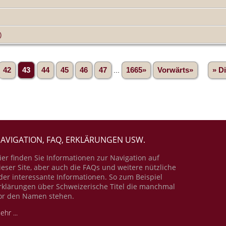
)
42
43
44
45
46
47
...
1665»
Vorwärts»
» D
AVIGATION, FAQ, ERKLÄRUNGEN USW.
ier finden Sie Informationen zur Navigation auf
ieser Site, aber auch die FAQs und weitere nützliche
der interessante Informationen. So zum Beispiel
rklärungen über Schweizerische Titel die manchmal
or den Namen stehen.
ehr ...