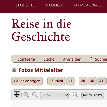
STARTSEITE
STAMMLER
PAY ME A COFFEE..
Reise in die
Geschichte
Startseite
Suche
Anmelden
Suche
Fotos Mittelalter
» Alles anzeigen
«Zurück
«1
...
39
40
41