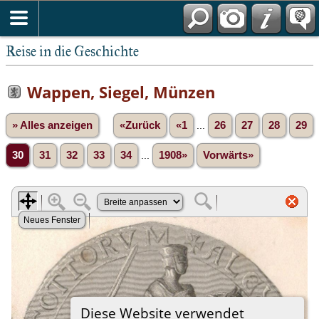
Reise in die Geschichte
Wappen, Siegel, Münzen
» Alles anzeigen
«Zurück
«1
...
26
27
28
29
30
31
32
33
34
...
1908»
Vorwärts»