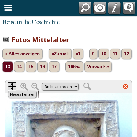
Reise in die Geschichte
Fotos Mittelalter
» Alles anzeigen
«Zurück
«1
...
9
10
11
12
13
14
15
16
17
...
1665»
Vorwärts»