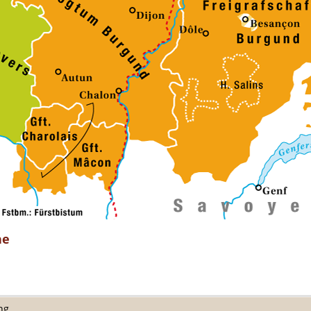
ne
ng