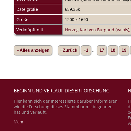
Dateigröße
659.35k
Größe
1200 x 1690
Verknüpft mit
Herzog Karl von Burgund (Valois)
» Alles anzeigen
«Zurück
«1
...
17
18
19
BEGINN UND VERLAUF DIESER FORSCHUNG
N
Hier kann sich der Interessierte darüber informieren
H
wie die Forschung dieses Stammbaums begonnen
d
hat und verläuft.
o
E
Mehr ...
v