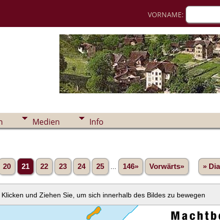
VORNAME:
n
Medien
Info
20
21
22
23
24
25
...
146»
Vorwärts»
» Di