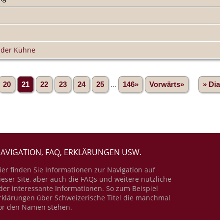
, der Kühne
20
21
22
23
24
25
...
146»
Vorwärts»
» Di
AVIGATION, FAQ, ERKLÄRUNGEN USW.
ier finden Sie Informationen zur Navigation auf
ieser Site, aber auch die FAQs und weitere nützliche
der interessante Informationen. So zum Beispiel
rklärungen über Schweizerische Titel die manchmal
or den Namen stehen.