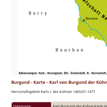
Burgund - Karte - Karl von Burgund der Küh
Herrschaftsgebiet Karls I. des Kühnen 1465/67–1477
Dateiname
Karl-Burgund-der-Kühne-Karte.p