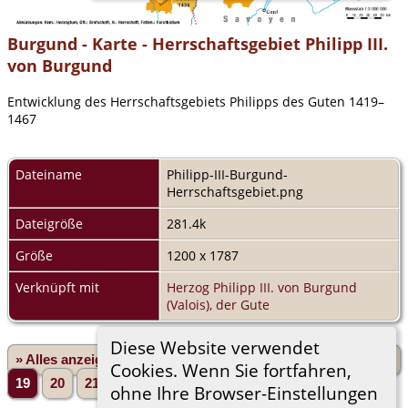
Burgund - Karte - Herrschaftsgebiet Philipp III.
von Burgund
Entwicklung des Herrschaftsgebiets Philipps des Guten 1419–
1467
Dateiname
Philipp-III-Burgund-
Herrschaftsgebiet.png
Dateigröße
281.4k
Größe
1200 x 1787
Verknüpft mit
Herzog Philipp III. von Burgund
(Valois), der Gute
Diese Website verwendet
» Alles anzeigen
«Zurück
«1
...
15
16
17
18
Cookies. Wenn Sie fortfahren,
19
20
21
22
23
...
146»
Vorwärts»
ohne Ihre Browser-Einstellungen