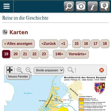
Reise in die Geschichte
Karten
» Alles anzeigen
«Zurück
«1
...
15
16
17
18
19
20
21
22
23
...
146»
Vorwärts»