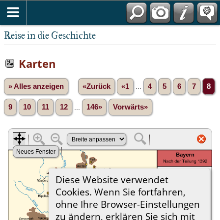
Reise in die Geschichte
Karten
» Alles anzeigen
«Zurück
«1
...
4
5
6
7
8
9
10
11
12
...
146»
Vorwärts»