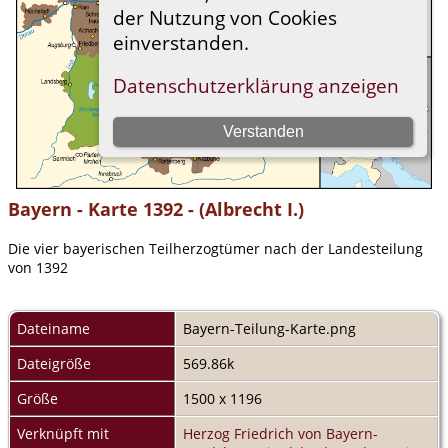
Bayern - Karte 1392 - (Albrecht I.)
Die vier bayerischen Teilherzogtümer nach der Landesteilung
von 1392
Dateiname
Bayern-Teilung-Karte.png
Dateigröße
569.86k
Größe
1500 x 1196
Verknüpft mit
Herzog Friedrich von Bayern-