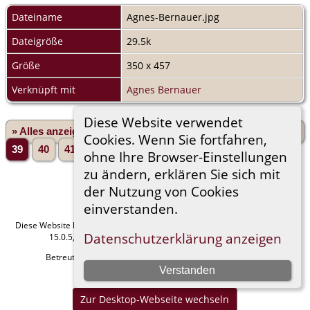
Dateiname
Agnes-Bernauer.jpg
Dateigröße
29.5k
Größe
350 x 457
Verknüpft mit
Agnes Bernauer
Diese Website verwendet
» Alles anzeigen
«Zurück
«1
...
35
36
37
38
Cookies. Wenn Sie fortfahren,
39
40
41
42
43
...
1665»
Vorwärts»
ohne Ihre Browser-Einstellungen
zu ändern, erklären Sie sich mit
der Nutzung von Cookies
einverstanden.
Diese Website läuft mit
The Next Generation of Genealogy Sitebuilding
v.
Datenschutzerklärung anzeigen
15.0.5, programmiert von Darrin Lythgoe © 2001-2026.
Betreut von
Manfred Stammler
. |
Datenschutzerklärung
.
Verstanden
Impressum
Zur Desktop-Webseite wechseln