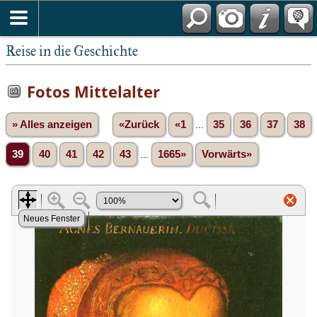
Reise in die Geschichte
Fotos Mittelalter
» Alles anzeigen
«Zurück
«1
...
35
36
37
38
39
40
41
42
43
...
1665»
Vorwärts»