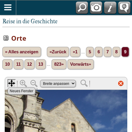
Reise in die Geschichte
Orte
» Alles anzeigen
«Zurück
«1
...
5
6
7
8
9
10
11
12
13
...
823»
Vorwärts»