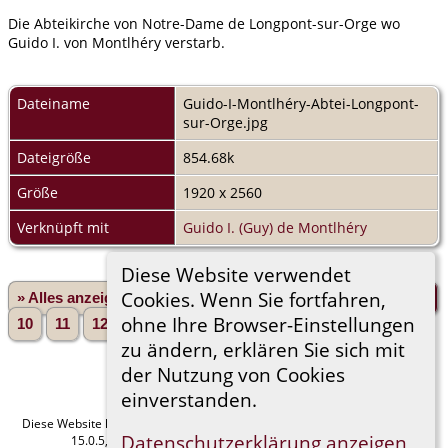
Die Abteikirche von Notre-Dame de Longpont-sur-Orge wo
Guido I. von Montlhéry verstarb.
Dateiname
Guido-I-Montlhéry-Abtei-Longpont-
sur-Orge.jpg
Dateigröße
854.68k
Größe
1920 x 2560
Verknüpft mit
Guido I. (Guy) de Montlhéry
Diese Website verwendet
Cookies. Wenn Sie fortfahren,
» Alles anzeigen
«Zurück
«1
...
5
6
7
8
9
ohne Ihre Browser-Einstellungen
10
11
12
13
...
823»
Vorwärts»
zu ändern, erklären Sie sich mit
der Nutzung von Cookies
einverstanden.
Diese Website läuft mit
The Next Generation of Genealogy Sitebuilding
v.
Datenschutzerklärung anzeigen
15.0.5, programmiert von Darrin Lythgoe © 2001-2026.