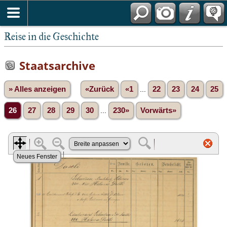
Reise in die Geschichte
Staatsarchive
» Alles anzeigen
«Zurück
«1
...
22
23
24
25
26
27
28
29
30
...
230»
Vorwärts»