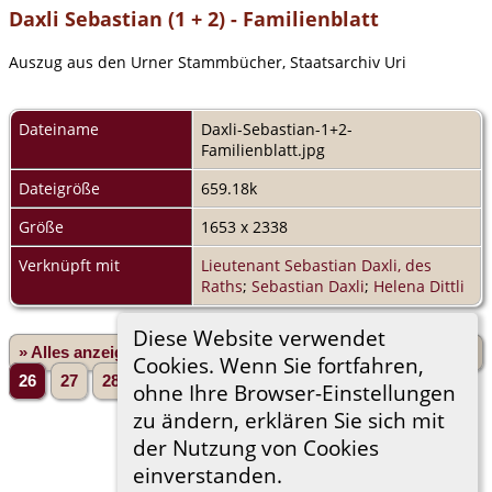
Daxli Sebastian (1 + 2) - Familienblatt
Auszug aus den Urner Stammbücher, Staatsarchiv Uri
Dateiname
Daxli-Sebastian-1+2-
Familienblatt.jpg
Dateigröße
659.18k
Größe
1653 x 2338
Verknüpft mit
Lieutenant Sebastian Daxli, des
Raths
;
Sebastian Daxli
;
Helena Dittli
Diese Website verwendet
» Alles anzeigen
«Zurück
«1
...
22
23
24
25
Cookies. Wenn Sie fortfahren,
26
27
28
29
30
...
230»
Vorwärts»
ohne Ihre Browser-Einstellungen
zu ändern, erklären Sie sich mit
der Nutzung von Cookies
einverstanden.