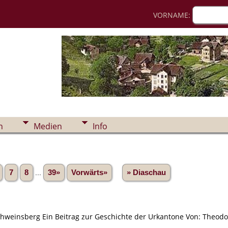
VORNAME:
n
Medien
Info
7
8
...
39»
Vorwärts»
» Diaschau
hweinsberg Ein Beitrag zur Geschichte der Urkantone Von: Theodor