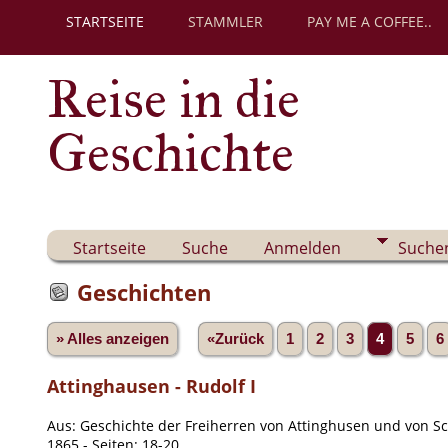
STARTSEITE
STAMMLER
PAY ME A COFFEE..
Reise in die
Geschichte
Startseite
Suche
Anmelden
Suche
Geschichten
» Alles anzeigen
«Zurück
1
2
3
4
5
6
Attinghausen - Rudolf I
Aus: Geschichte der Freiherren von Attinghusen und von Sc
1865 - Seiten: 18-20