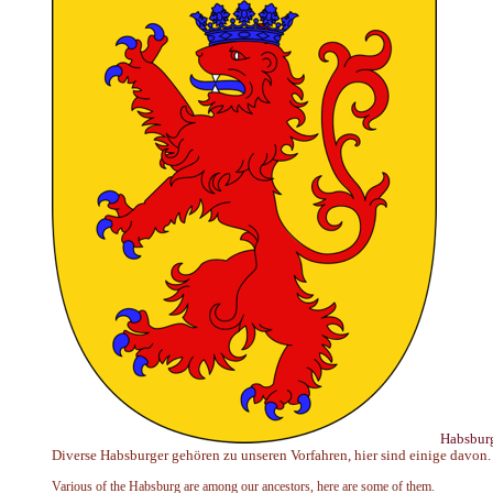
Habsbur
Diverse Habsburger gehören zu unseren Vorfahren, hier sind einige davon.
Various of the Habsburg are among our ancestors, here are some of them.