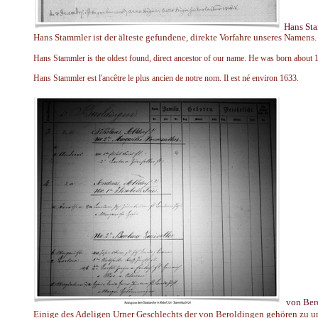
Hans Sta
Hans Stammler ist der älteste gefundene, direkte Vorfahre unseres Namens.
Hans Stammler is the oldest found, direct ancestor of our name. He was born about 
Hans Stammler est l'ancêtre le plus ancien de notre nom. Il est né environ 1633.
von Ber
Einige des Adeligen Urner Geschlechts der von Beroldingen gehören zu u