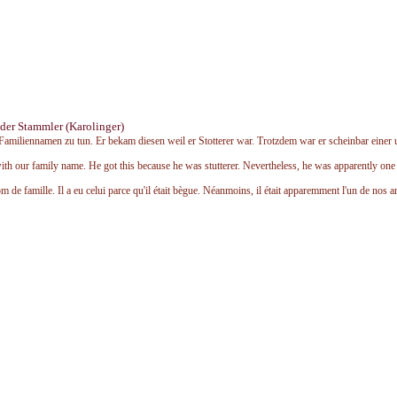
der Stammler (Karolinger)
amiliennamen zu tun. Er bekam diesen weil er Stotterer war. Trotzdem war er scheinbar einer 
th our family name. He got this because he was stutterer. Nevertheless, he was apparently one 
de famille. Il a eu celui parce qu'il était bègue. Néanmoins, il était apparemment l'un de nos a