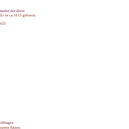
mmler der ältere
 Er ist ca 1633 geboren.
1633.
oldingen
nseren Ahnen.