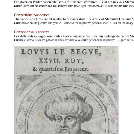
Die diversen Bilder haben alle Bezug zu unseren Vorfahren. Es ist ein mix aus Stam
Klicke unten auf die Bilder und Du kommst zum jeweiligen Personenblatt. Klicke auf die Bild-Bes
Connections to ancestors
The various pictures are all related to our ancestors. It's a mix of StammlerTree and 
Click below on the pictures and you will come to the respective personal sheet. Click on the Image D
Connexions aux ancêtres
Les différentes images sont toutes liées à nos ancêtres. C'est un mélange de l'arbre S
Cliquez ci-dessous sur les photos et vous arriverez à la feuille personnelle respective. Cliquez sur la