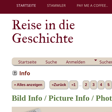
STARTSEITE
STAMMLER
PAY ME A COFFEE..
Reise in die
Geschichte
Startseite
Suche
Anmelden
Suche
Info
» Alles anzeigen
«Zurück
«1
...
2
3
4
5
Bild Info / Picture Info /
Phot