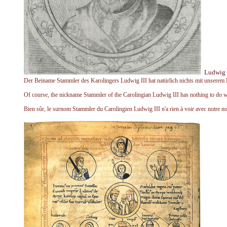
Ludwig 
Der Beiname Stammler des Karolingers Ludwig III hat natürlich nichts mit unserem F
Of course, the nickname Stammler of the Carolingian Ludwig III has nothing to do wi
Bien sûr, le surnom Stammler du Carolingien Ludwig III n'a rien à voir avec notre nom 