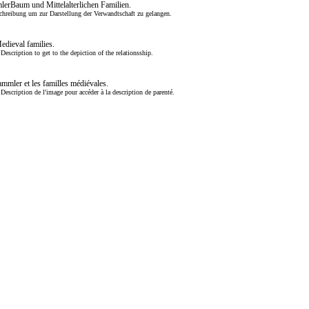
mlerBaum und Mittelalterlichen Familien.
chreibung um zur Darstellung der Verwandtschaft zu gelangen.
Medieval families.
escription to get to the depiction of the relationsship.
tammler et les familles médiévales.
 Description de l'image pour accéder à la description de parenté.