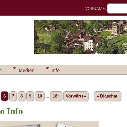
VORNAME:
n
Medien
Info
6
7
8
9
10
...
18»
Vorwärts»
» Diaschau
o Info