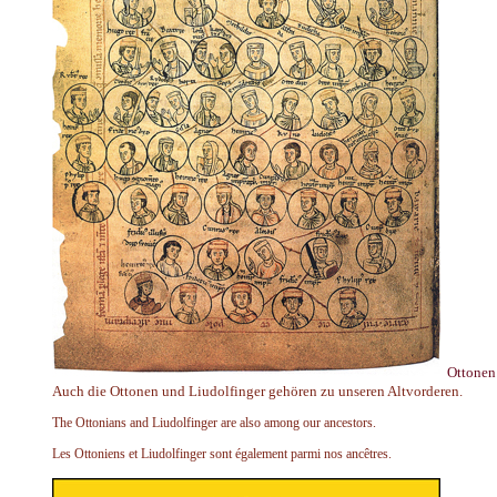
Ottonen
Auch die Ottonen und Liudolfinger gehören zu unseren Altvorderen.
The Ottonians and Liudolfinger are also among our ancestors.
Les Ottoniens et Liudolfinger sont également parmi nos ancêtres.