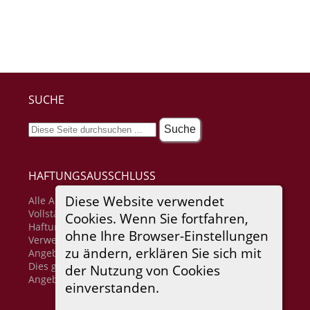
SUCHE
HAFTUNGSAUSSCHLUSS
Diese Website verwendet
Alle Angaben erfolgen ohne Gewähr für
Vollständigkeit oder Richtigkeit. Es wird keine
Cookies. Wenn Sie fortfahren,
Haftung übernommen für Schäden durch die
ohne Ihre Browser-Einstellungen
Verwendung von Informationen aus diesem Online-
zu ändern, erklären Sie sich mit
Angebot oder durch das Fehlen von Informationen.
Dies gilt auch für Inhalte Dritter, die über dieses
der Nutzung von Cookies
Angebot zugänglich sind.
einverstanden.