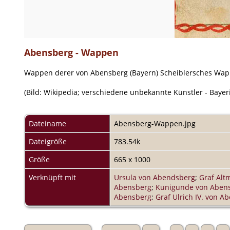
Abensberg - Wappen
Wappen derer von Abensberg (Bayern) Scheiblersches Wa
(Bild: Wikipedia; verschiedene unbekannte Künstler - Bayeri
Dateiname
Abensberg-Wappen.jpg
Dateigröße
783.54k
Größe
665 x 1000
Verknüpft mit
Ursula von Abendsberg
;
Graf Alt
Abensberg
;
Kunigunde von Aben
Abensberg
;
Graf Ulrich IV. von A