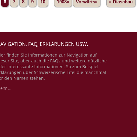
6
7
8
9
10
...
1908»
Vorwärts»
» Diaschau
AVIGATION, FAQ, ERKLÄRUNGEN USW.
ier finden Sie Informationen zur Navigation auf
ieser Site, aber auch die FAQs und weitere nützliche
der interessante Informationen. So zum Beispiel
rklärungen über Schweizerische Titel die manchmal
or den Namen stehen.
ehr ...