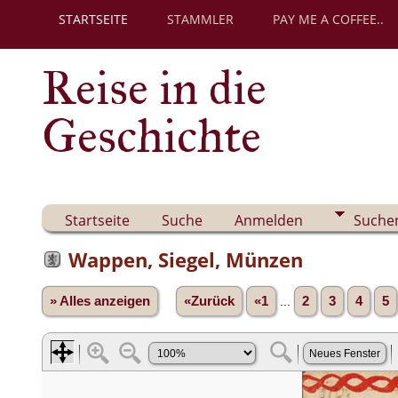
STARTSEITE
STAMMLER
PAY ME A COFFEE..
Reise in die
Geschichte
Startseite
Suche
Anmelden
Suche
Wappen, Siegel, Münzen
» Alles anzeigen
«Zurück
«1
...
2
3
4
5