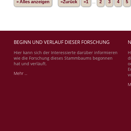
» Alles anzeigen
«Zurück
«1
...
2
3
4
5
BEGINN UND VERLAUF DIESER FORSCHUNG
N
Hier kann sich der Interessierte darüber informieren
H
wie die Forschung dieses Stammbaums begonnen
d
hat und verläuft.
o
E
Mehr ...
v
M