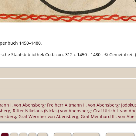
ppenbuch 1450–1480.
sche Staatsbibliothek Cod.icon. 312 c 1450 - 1480 - © Gemeinfrei -)
mann I. von Abensberg
;
Freiherr Altmann II. von Abensberg
;
Jodoku
sberg
;
Ritter Nikolaus (Niclas) von Abensberg
;
Graf Ulrich I. von A
bensberg
;
Graf Wernher von Abensberg
;
Graf Meinhard III. von Abe