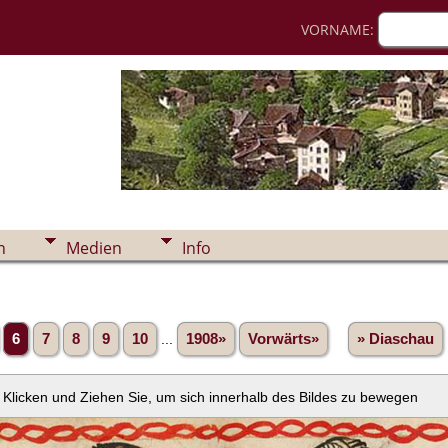
VORNAME:
n
Medien
Info
6
7
8
9
10
...
1908»
Vorwärts»
» Diaschau