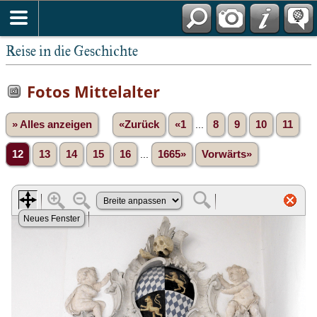
Reise in die Geschichte
Fotos Mittelalter
» Alles anzeigen
«Zurück
«1
...
8
9
10
11
12
13
14
15
16
...
1665»
Vorwärts»