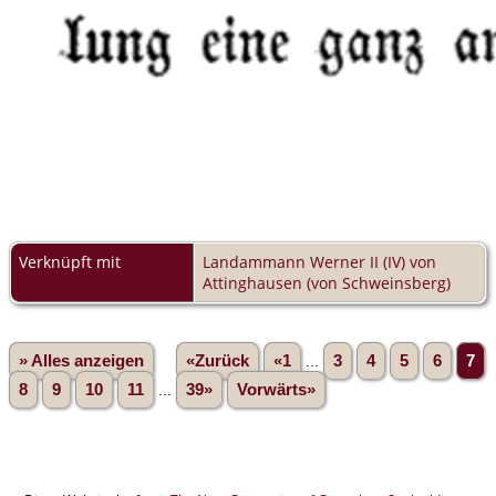
Verknüpft mit
Landammann Werner II (IV) von
Attinghausen (von Schweinsberg)
» Alles anzeigen
«Zurück
«1
...
3
4
5
6
7
8
9
10
11
...
39»
Vorwärts»