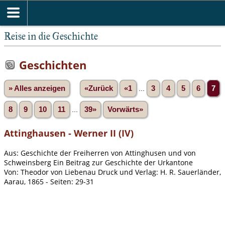
Reise in die Geschichte
Geschichten
» Alles anzeigen
«Zurück
«1
...
3
4
5
6
7
8
9
10
11
...
39»
Vorwärts»
Attinghausen - Werner II (IV)
Aus: Geschichte der Freiherren von Attinghusen und von
Schweinsberg Ein Beitrag zur Geschichte der Urkantone
Von: Theodor von Liebenau Druck und Verlag: H. R. Sauerländer,
Aarau, 1865 - Seiten: 29-31