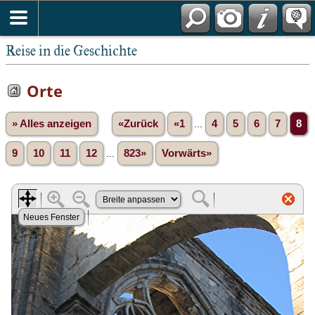
Reise in die Geschichte
Orte
» Alles anzeigen
«Zurück
«1
...
4
5
6
7
8
9
10
11
12
...
823»
Vorwärts»