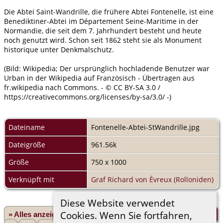
Die Abtei Saint-Wandrille, die frühere Abtei Fontenelle, ist eine
Benediktiner-Abtei im Département Seine-Maritime in der
Normandie, die seit dem 7. Jahrhundert besteht und heute
noch genutzt wird. Schon seit 1862 steht sie als Monument
historique unter Denkmalschutz.
(Bild: Wikipedia; Der ursprünglich hochladende Benutzer war
Urban in der Wikipedia auf Französisch - Übertragen aus
fr.wikipedia nach Commons. - © CC BY-SA 3.0 /
https://creativecommons.org/licenses/by-sa/3.0/ -)
Dateiname
Fontenelle-Abtei-StWandrille.jpg
Dateigröße
961.56k
Größe
750 x 1000
Verknüpft mit
Graf Richard von Évreux (Rolloniden)
Diese Website verwendet
Cookies. Wenn Sie fortfahren,
» Alles anzeigen
«Zurück
«1
...
4
5
6
7
8