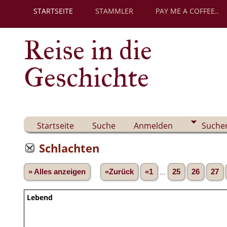
STARTSEITE
STAMMLER
PAY ME A COFFEE..
Reise in die
Geschichte
Startseite
Suche
Anmelden
Suche
Schlachten
» Alles anzeigen
«Zurück
«1
...
25
26
27
Lebend