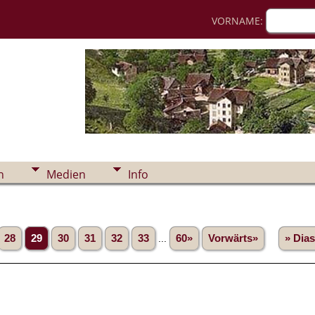
VORNAME:
n
Medien
Info
28
29
30
31
32
33
...
60»
Vorwärts»
» Dia