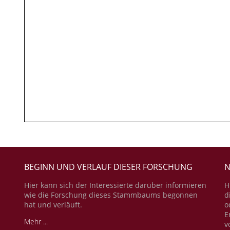
BEGINN UND VERLAUF DIESER FORSCHUNG
N
Hier kann sich der Interessierte darüber informieren
H
wie die Forschung dieses Stammbaums begonnen
d
hat und verläuft.
o
E
Mehr ...
v