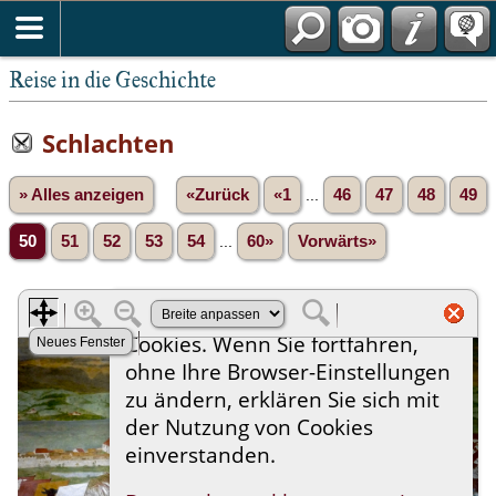
Reise in die Geschichte
Schlachten
» Alles anzeigen
«Zurück
«1
...
46
47
48
49
50
51
52
53
54
...
60»
Vorwärts»