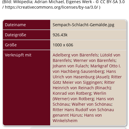
(Bild: Wikipedia; Adrian Michael, Eigenes Werk - © CC BY-SA 3.0
/ https://creativecommons.org/licenses/by-sa/3.0/ )
Dateiname
Sempach-Schlacht-Gemälde.jpg
Dateigröße
926.43k
Größe
1000 x 606
Verknüpft mit
Adelberg von Bärenfels
;
Lütold von
Bärenfels
;
Werner von Bärenfels
;
Johann von Fulach
;
Markgraf Otto I.
von Hachberg-Sausenberg
;
Hans
Ulrich von Hasenburg (Asuel)
;
Ritter
Götz Meier von Siggingen
;
Ritter
Heinrich von Reinach (Rinach)
;
Konrad von Rotberg
;
Werlin
(Werner) von Rotberg
;
Hans von
Schönau
;
Walher von Schönau
;
Ritter Hans Rudolf von Schönau
genannt Hürus
;
Hans von
Winkelsheim