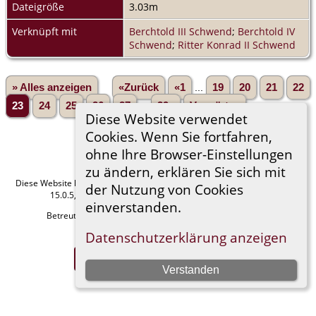
Dateigröße
3.03m
Verknüpft mit
Berchtold III Schwend
;
Berchtold IV
Schwend
;
Ritter Konrad II Schwend
» Alles anzeigen
«Zurück
«1
...
19
20
21
22
23
24
25
26
27
...
39»
Vorwärts»
Diese Website verwendet
Cookies. Wenn Sie fortfahren,
ohne Ihre Browser-Einstellungen
zu ändern, erklären Sie sich mit
Diese Website läuft mit
The Next Generation of Genealogy Sitebuilding
v.
der Nutzung von Cookies
15.0.5, programmiert von Darrin Lythgoe © 2001-2026.
einverstanden.
Betreut von
Manfred Stammler
. |
Datenschutzerklärung
.
Datenschutzerklärung anzeigen
Impressum
Zur Desktop-Webseite wechseln
Verstanden