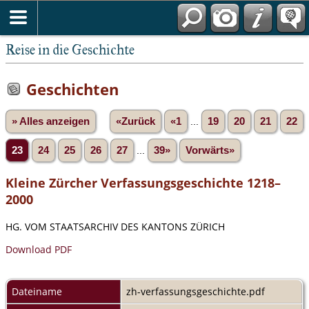
Reise in die Geschichte
Geschichten
» Alles anzeigen
«Zurück
«1
...
19
20
21
22
23
24
25
26
27
...
39»
Vorwärts»
Kleine Zürcher Verfassungsgeschichte 1218–
2000
HG. VOM STAATSARCHIV DES KANTONS ZÜRICH
Download PDF
Dateiname
zh-verfassungsgeschichte.pdf