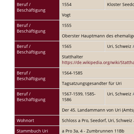
Beruf /
1554
Kloster Seedo
Beschäftigung
Vogt
Beruf /
1555
Beschäftigung
Oberster Hauptmann des ehemalig
Beruf /
1565
Uri, Schweiz
Beschäftigung
Statthalter
https://de.wikipedia.org/wiki/Stattha
Beruf /
1564-1585
Beschäftigung
Tagsatzungsgesandter für Uri
Beruf /
1567-1599, 1585-
Uri, Schweiz
Beschäftigung
1586
Der 45. Landammann von Uri (Amts
Wohnort
Schloss a Pro, Seedorf, Uri, Schweiz
Stammbuch Uri
a Pro 3a, 4 - Zumbrunnen 11Bb