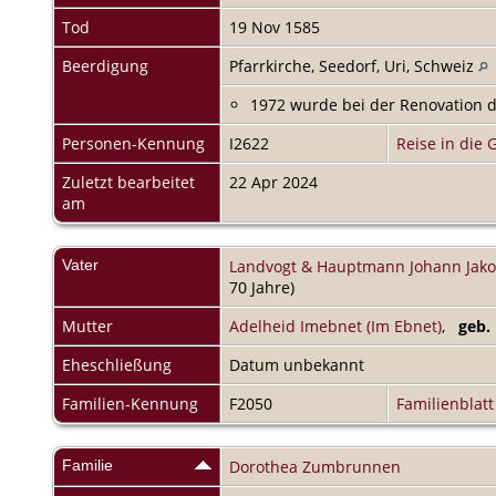
Tod
19 Nov 1585
Beerdigung
Pfarrkirche, Seedorf, Uri, Schweiz
1972 wurde bei der Renovation d
Personen-Kennung
I2622
Reise in die 
Zuletzt bearbeitet
22 Apr 2024
am
Vater
Landvogt & Hauptmann Johann Jakob
70 Jahre)
Mutter
Adelheid Imebnet (Im Ebnet)
,
geb.
Eheschließung
Datum unbekannt
Familien-Kennung
F2050
Familienblatt
Familie
Dorothea Zumbrunnen