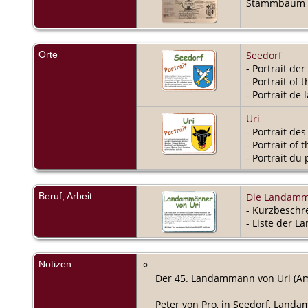
Stammbaum P
Orte
Seedorf
- Portrait de
- Portrait of 
- Portrait de
Uri
- Portrait de
- Portrait of 
- Portrait du
Beruf, Arbeit
Die Landammä
- Kurzbeschr
- Liste der 
Notizen
Der 45. Landammann von Uri (Amt
Peter von Pro, in Seedorf, Lan