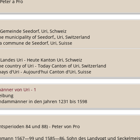
eter a Pro
r Gemeinde Seedorf, Uri, Schweiz
the municipality of Seedorf,, Uri, Switzerland
 la commune de Seedorf, Uri, Suisse
s Landes Uri - Heute Kanton Uri, Schweiz
the country of Uri - Today Canton of Uri, Switzerland
 pays d'Uri - Aujourd'hui Canton d'Uri, Suisse
nner von Uri - 1
eibung
Landammänner in den Jahren 1231 bis 1598
sperioden 84 und 88) - Peter von Pro
dammann 1567—99 und 1585—86, Sohn des Landvogt und Seckelmeist