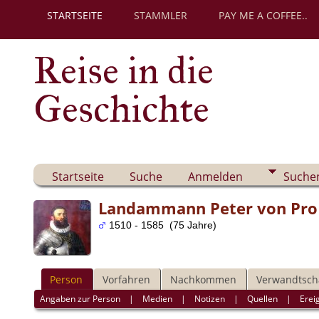
STARTSEITE
STAMMLER
PAY ME A COFFEE..
Reise in die
Geschichte
Startseite
Suche
Anmelden
Suche
Landammann Peter von Pro 
1510 - 1585 (75 Jahre)
Person
Vorfahren
Nachkommen
Verwandtsch
Angaben zur Person
|
Medien
|
Notizen
|
Quellen
|
Erei