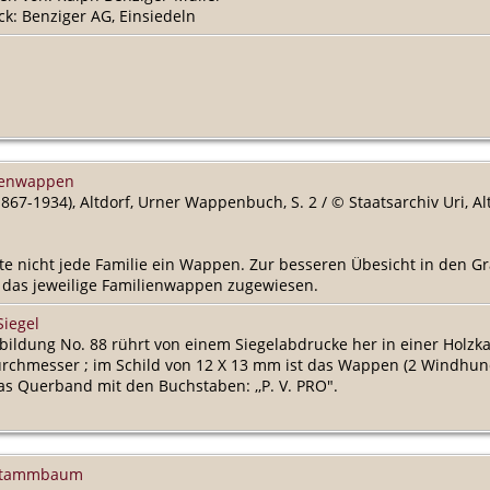
k: Benziger AG, Einsiedeln
lienwappen
867-1934), Altdorf, Urner Wappenbuch, S. 2 / © Staatsarchiv Uri, 
te nicht jede Familie ein Wappen. Zur besseren Übesicht in den Gr
 das jeweilige Familienwappen zugewiesen.
Siegel
bildung No. 88 rührt von einem Siegelabdrucke her in einer Holzka
urchmesser ; im Schild von 12 X 13 mm ist das Wappen (2 Windhund
as Querband mit den Buchstaben: ,,P. V. PRO".
, Stammbaum