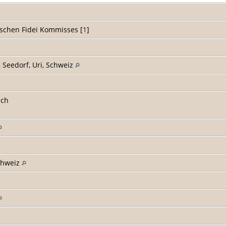
o'schen Fidei Kommisses [
1
]
, Seedorf, Uri, Schweiz
ich
Schweiz