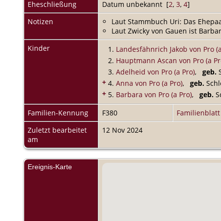
Eheschließung
Datum unbekannt [
2
,
3
,
4
]
Notizen
Laut Stammbuch Uri: Das Ehepaar
Laut Zwicky von Gauen ist Barba
Kinder
1.
Landesfähnrich Jakob von Pro (a
2.
Hauptmann Ascan von Pro (a Pr
3.
Adelheid von Pro (a Pro)
,
geb.
S
+
4.
Anna von Pro (a Pro)
,
geb.
Schlo
+
5.
Barbara von Pro (a Pro)
,
geb.
Sc
Familien-Kennung
F380
Familienblatt
Zuletzt bearbeitet
12 Nov 2024
am
Ereignis-Karte