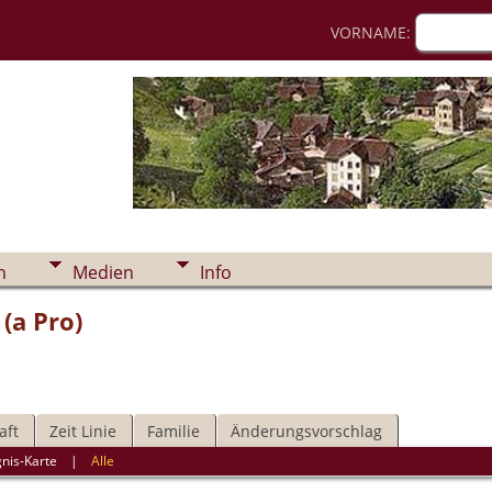
VORNAME:
n
Medien
Info
(a Pro)
aft
Zeit Linie
Familie
Änderungsvorschlag
gnis-Karte
|
Alle