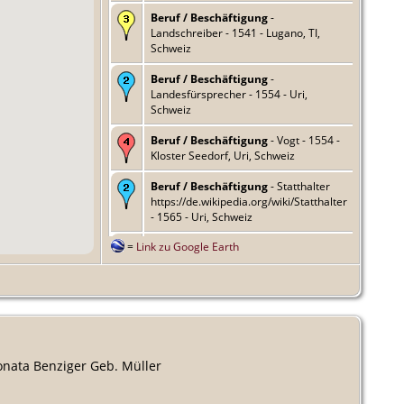
Beruf / Beschäftigung
-
Landschreiber - 1541 - Lugano, TI,
Schweiz
Beruf / Beschäftigung
-
Landesfürsprecher - 1554 - Uri,
Schweiz
Beruf / Beschäftigung
- Vogt - 1554 -
Kloster Seedorf, Uri, Schweiz
Beruf / Beschäftigung
- Statthalter
https://de.wikipedia.org/wiki/Statthalter
- 1565 - Uri, Schweiz
=
Link zu Google Earth
Beruf / Beschäftigung
- Der 45.
Landammann von Uri (Amtsperioden
84 und 88) - 1567-1599, 1585-1586 -
Uri, Schweiz
Wohnort
- - Schloss a Pro, Seedorf,
Uri, Schweiz
nata Benziger Geb. Müller
Beerdigung
- - Pfarrkirche, Seedorf,
Uri, Schweiz