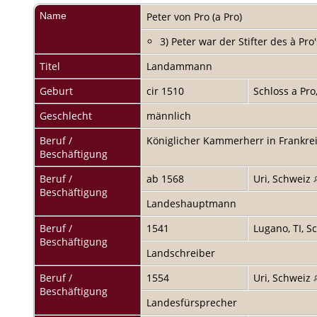
Name
Peter
von Pro (a Pro)
3) Peter war der Stifter des à Pr
Titel
Landammann
Geburt
cir 1510
Schloss a Pro
Geschlecht
männlich
Beruf /
Königlicher Kammerherr in Frankre
Beschäftigung
Beruf /
ab 1568
Uri, Schweiz
Beschäftigung
Landeshauptmann
Beruf /
1541
Lugano, TI, 
Beschäftigung
Landschreiber
Beruf /
1554
Uri, Schweiz
Beschäftigung
Landesfürsprecher