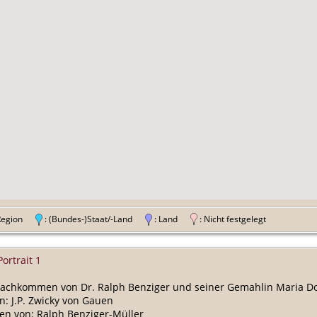
 Region
: (Bundes-)Staat/-Land
: Land
: Nicht festgelegt
Portrait 1
chkommen von Dr. Ralph Benziger und seiner Gemahlin Maria Do
n: J.P. Zwicky von Gauen
n von: Ralph Benziger-Müller