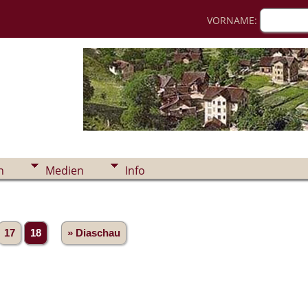
VORNAME:
n
Medien
Info
17
18
» Diaschau