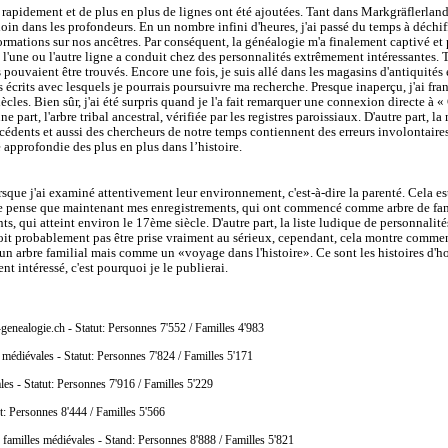
 rapidement et de plus en plus de lignes ont été ajoutées. Tant dans Markgräflerland
in dans les profondeurs. En un nombre infini d'heures, j'ai passé du temps à déchiffre
ormations sur nos ancêtres. Par conséquent, la généalogie m'a finalement captivé et p
'une ou l'autre ligne a conduit chez des personnalités extrêmement intéressantes. 
 pouvaient être trouvés. Encore une fois, je suis allé dans les magasins d'antiquités et 
ts avec lesquels je pourrais poursuivre ma recherche. Presque inaperçu, j'ai franchi 
siècles. Bien sûr, j'ai été surpris quand je l'a fait remarquer une connexion directe
 part, l'arbre tribal ancestral, vérifiée par les registres paroissiaux. D'autre part, 
ents et aussi des chercheurs de notre temps contiennent des erreurs involontaires m
é approfondie des plus en plus dans l’histoire.
lorsque j'ai examiné attentivement leur environnement, c'est-à-dire la parenté. Cela e
. Je pense que maintenant mes enregistrements, qui ont commencé comme arbre de fam
ts, qui atteint environ le 17ème siècle. D'autre part, la liste ludique de personnalit
oit probablement pas être prise vraiment au sérieux, cependant, cela montre comment
 un arbre familial mais comme un «voyage dans l'histoire». Ce sont les histoires d
nt intéressé, c'est pourquoi je le publierai.
genealogie.ch - Statut: Personnes 7'552 / Familles 4'983
s médiévales - Statut: Personnes 7'824 / Familles 5'171
ales - Statut: Personnes 7'916 / Familles 5'229
t: Personnes 8'444 / Familles 5'566
s familles médiévales - Stand: Personnes 8'888 / Familles 5'821