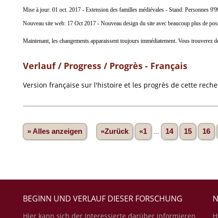
Mise à jour: 01 oct. 2017 - Extension des familles médiévales - Stand: Personnes 9'9
Nouveau site web: 17 Oct 2017 - Nouveau design du site avec beaucoup plus de possibi
Maintenant, les changements apparaissent toujours immédiatement. Vous trouverez des i
Verlauf / Progress / Progrès - Français
Version française sur l'histoire et les progrès de cette rech
» Alles anzeigen
«Zurück
«1
...
14
15
16
BEGINN UND VERLAUF DIESER FORSCHUNG
N
Hier kann sich der Interessierte darüber informieren
H