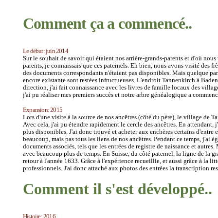
Comment ça a commencé
..
Le début: juin 2014
Sur le souhait de savoir qui étaient nos arrière-grands-parents et d'où nou
parents, je connaissais que ces paternels. Eh bien, nous avons visité des fr
des documents correspondants n'étaient pas disponibles. Mais quelque part 
encore existante sont restées infructueuses. L'endroit Tannenkirch à Bad
direction, j'ai fait connaissance avec les livres de famille locaux des vill
j'ai pu réaliser mes premiers succès et notre arbre généalogique a commenc
Expansion: 2015
Lors d'une visite à la source de nos ancêtres (côté du père), le village de 
Avec cela, j'ai pu étendre rapidement le cercle des ancêtres. En attendant, j
plus disponibles. J'ai donc trouvé et acheter aux enchères certains d'entre 
beaucoup, mais pas tous les liens de nos ancêtres. Pendant ce temps, j'ai é
documents associés, tels que les entrées de registre de naissance et autre
avec beaucoup plus de temps. En Suisse, du côté paternel, la ligne de la gr
retour à l'année 1633. Grâce à l'expérience recueillie, et aussi grâce à la l
professionnels. J'ai donc attaché aux photos des entrées la transcription re
Comment il s'est développé..
Histoire: 2016