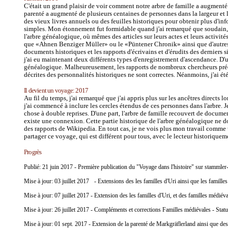
C'était un grand plaisir de voir comment notre arbre de famille a augmenté
parenté a augmenté de plusieurs centaines de personnes dans la largeur et lo
des vieux livres annuels ou des feuilles historiques pour obtenir plus d'inf
simples. Mon étonnement fut formidable quand j'ai remarqué que soudain, l
l'arbre généalogique, où mêmes des articles sur leurs actes et leurs activités
que «Ahnen Benziger Müller» ou le «Püntener Chronik» ainsi que d'autres écri
documents historiques et les rapports d'écrivains et d'érudits des derniers 
j'ai eu maintenant deux différents types d'enregistrement d'ascendance. D'une
généalogique. Malheureusement, les rapports de nombreux chercheurs précéd
décrites des personnalités historiques ne sont correctes. Néanmoins, j'ai ét
Il devient un voyage: 2017
Au fil du temps, j'ai remarqué que j'ai appris plus sur les ancêtres directs 
j'ai commencé à inclure les cercles étendus de ces personnes dans l'arbre
chose à double reprises. D'une part, l'arbre de famille recouvert de documen
existe une connexion. Cette partie historique de l'arbre généalogique ne d
des rapports de Wikipedia. En tout cas, je ne vois plus mon travail comme
partager ce voyage, qui est différent pour tous, avec le lecteur historiqueme
Progrès
Publié: 21 juin 2017 - Première publication du "Voyage dans l'histoire" sur stammler-
Mise à jour: 03 juillet 2017 - Extensions des les familles d'Uri ainsi que les famille
Mise à jour: 07 juillet 2017 - Extension des les familles d'Uri, et des familles médiév
Mise à jour: 26 juillet 2017 - Compléments et corrections Familles médiévales - Statu
Mise à jour: 01 sept. 2017 - Extension de la parenté de Markgräflerland ainsi que de