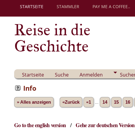
STARTSEITE
STAMMLER
PAY ME A COFFEE..
Reise in die
Geschichte
Startseite
Suche
Anmelden
Suche
Info
» Alles anzeigen
«Zurück
«1
...
14
15
16
Go to the english version
/
Gehe zur deutschen Version