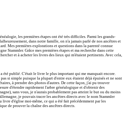
éalogie, les premières étapes ont été très difficiles. Parmi les grands-
Malheureusement, dans notre famille, on n'a jamais parlé de nos ancêtres et
 tard. Mes premières explorations et questions dans la parenté connue
igne Stammler. Grâce mes premières étapes et ma recherche dans cette
ercher et à acheter les livres des lieux qui m'étaient pertinents. Avec cela,
 a été publié. C'était le livre le plus important qui me manquait encore.
t pas si simple puisque la plupart d'entre eux étaient déjà épuisés et ne sont
aires, à prendre des photos d'autres. De cette façon, j'ai pu trouver
mesure d'étendre rapidement l'arbre généalogique et d'obtenir des
magne), sans vous, je n'aurais probablement pas atteint le but ou du moins
 Allemagne, je pouvais tracer les ancêtres directs avec le nom Stammler
s du livre d'église moi-même, ce qui a été fait précédemment par les
ique de prouver la chaîne des ancêtres directs.