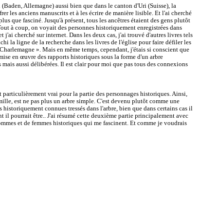
 (Baden, Allemagne) aussi bien que dans le canton d'Uri (Suisse), la
r les anciens manuscrits et à les écrire de manière lisible. Et l'ai cherché
lus que fasciné. Jusqu'à présent, tous les ancêtres étaient des gens plutôt
Tout à coup, on voyait des personnes historiquement enregistrées dans
j'ai cherché sur internet. Dans les deux cas, j'ai trouvé d'autres livres tels
la ligne de la recherche dans les livres de l'église pour faire défiler les
 à « Charlemagne ». Mais en même temps, cependant, j'étais si conscient que
la mise en œuvre des rapports historiques sous la forme d'un arbre
ais aussi délibérées. Il est clair pour moi que pas tous des connexions
st particulièrement vrai pour la partie des personnages historiques. Ainsi,
ille, est ne pas plus un arbre simple. C'est devenu plutôt comme une
és historiquement connues tressés dans l'arbre, bien que dans certains cas il
 il pourrait être.. J'ai résumé cette deuxième partie principalement avec
'hommes et de femmes historiques qui me fascinent. Et comme je voudrais