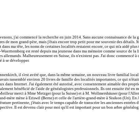
s venons, j'ai commencé la recherche en juin 2014. Sans aucune connaissance de la gén
ères de mon grand-père, mais j'étais encore trop petit pour me souvenir des détails. 
dans ma tête, les noms de certaines localités restaient encore, ce qui m'a aidé plus
en-Wuerttemberg est resté depuis ma jeunesse dans ma mémoire comme source de la l
ages allemands. Malheureusement en Suisse, ils n'existent pas. J'ai donc commencé à ch
é à se développer.
Tannenkirch, il s'est avéré que, dans la même semaine, un nouveau livre familial local
'avais rassemblé environ 20 livres de famille des localités importantes, ce qui n'étai
eux dans Internet. J'ai également été autorisé, avec consentement aimable des propriét
galement bénéficié de l'aide de généalogistes professionnels. Ils ont ensuite été en 
s. Meilleur merci à Mme Metzger (pour la Suisse) et à M. Wollmershäuser (pour l'Alle
and-mère mène à Eriswil (Berne) et celle de l'arrière-grand-mère à Sisikon (Uri). En
ittérature pertinente, j'étais avec le temps capable de transcrire les anciennes entrée
spective. Il est devenu clair pour moi qu'il est important pour un bon arbre généalog