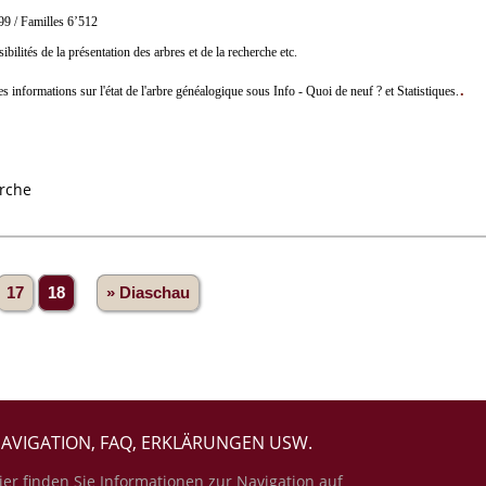
99 / Familles 6’512
lités de la présentation des arbres et de la recherche etc.
.
nformations sur l'état de l'arbre généalogique sous Info - Quoi de neuf ? et Statistiques.
erche
17
18
» Diaschau
AVIGATION, FAQ, ERKLÄRUNGEN USW.
ier finden Sie Informationen zur Navigation auf