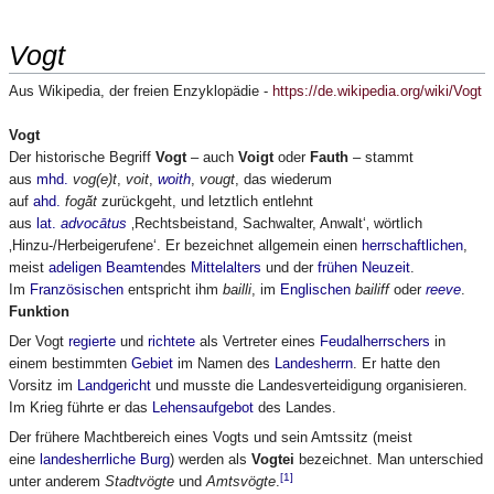
Vogt
Aus Wikipedia, der freien Enzyklopädie -
https://de.wikipedia.org/wiki/Vogt
Vogt
Der historische Begriff
Vogt
– auch
Voigt
oder
Fauth
– stammt
aus
mhd.
vog(e)t
,
voit
,
woith
,
vougt
, das wiederum
auf
ahd.
fogā̌t
zurückgeht, und letztlich entlehnt
aus
lat.
advocātus
‚Rechtsbeistand, Sachwalter, Anwalt‘‚ wörtlich
‚Hinzu-/Herbeigerufene‘. Er bezeichnet allgemein einen
herrschaftlichen
,
meist
adeligen
Beamten
des
Mittelalters
und der
frühen Neuzeit
.
Im
Französischen
entspricht ihm
bailli
, im
Englischen
bailiff
oder
reeve
.
Funktion
Der Vogt
regierte
und
richtete
als Vertreter eines
Feudalherrschers
in
einem bestimmten
Gebiet
im Namen des
Landesherrn
. Er hatte den
Vorsitz im
Landgericht
und musste die Landesverteidigung organisieren.
Im Krieg führte er das
Lehensaufgebot
des Landes.
Der frühere Machtbereich eines Vogts und sein Amtssitz (meist
eine
landesherrliche Burg
) werden als
Vogtei
bezeichnet. Man unterschied
[1]
unter anderem
Stadtvögte
und
Amtsvögte
.