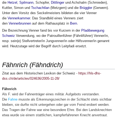
die
Hetzel
,
Spilmann
, Schopfer,
Dittlinger
und Achshalm (Schmieden),
Kuttler, Simon und
Tschachtlan
(Metzgern) und die
Brüggler
(Gerwern).
Unter dem Vorsitz des Seckelmeisters bildeten die vier Venner
die
Vennerkammer
. Das Standbild eines Venners ziert
den
Vennerbrunnen
auf dem Rathausplatz in
Bern
.
Die Bezeichnung Venner fand bis vor Kurzem in der
Pfadibewegung
Schweiz
Verwendung, wo der Patrouillenführer (Fähnliführer) Venner/in,
resp. sein(e) Stellvertreter/in Jungvenner/in oder Hilfsvenner/in genannt
wird. Heutzutage wird der Begriff durch Leitpfadi ersetzt.
Fähnrich (Fähndrich)
Zitat aus dem Historischen Lexikon der Schweiz -
https://hls-dhs-
dss.ch/de/articles/024636/2005-11-28/
Fähnrich
Als F. wird der Fahnenträger eines militär. Aufgebots verstanden.
Die
Fahne
musste als Erkennungszeichen in der Schlacht stets sichtbar
bleiben, sie durfte nicht untergehen oder gar vom Feind erobert werden.
Das Tragen der Fahne war eine besondere Ehre. Bei den Landsknechten
etwa wurde sie einem stattlichen, kampferfahrenen Knecht anvertraut.