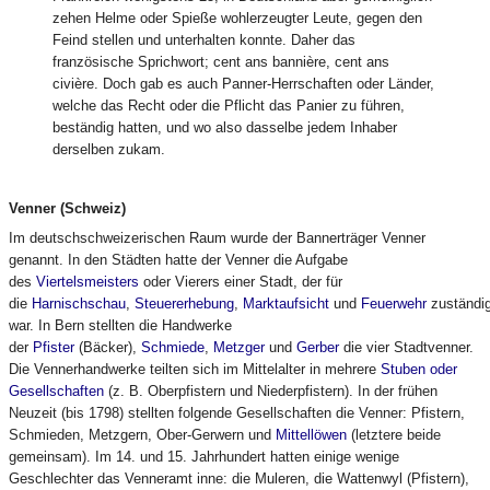
zehen Helme oder Spieße wohlerzeugter Leute, gegen den
Feind stellen und unterhalten konnte. Daher das
französische Sprichwort; cent ans bannière, cent ans
civière. Doch gab es auch Panner-Herrschaften oder Länder,
welche das Recht oder die Pflicht das Panier zu führen,
beständig hatten, und wo also dasselbe jedem Inhaber
derselben zukam.
Venner (Schweiz)
Im deutschschweizerischen Raum wurde der Bannerträger Venner
genannt. In den Städten hatte der Venner die Aufgabe
des
Viertelsmeisters
oder Vierers einer Stadt, der für
die
Harnischschau
,
Steuererhebung
,
Marktaufsicht
und
Feuerwehr
zuständi
war. In Bern stellten die Handwerke
der
Pfister
(Bäcker),
Schmiede
,
Metzger
und
Gerber
die vier Stadtvenner.
Die Vennerhandwerke teilten sich im Mittelalter in mehrere
Stuben oder
Gesellschaften
(z. B. Oberpfistern und Niederpfistern). In der frühen
Neuzeit (bis 1798) stellten folgende Gesellschaften die Venner: Pfistern,
Schmieden, Metzgern, Ober-Gerwern und
Mittellöwen
(letztere beide
gemeinsam). Im 14. und 15. Jahrhundert hatten einige wenige
Geschlechter das Venneramt inne: die Muleren, die Wattenwyl (Pfistern),