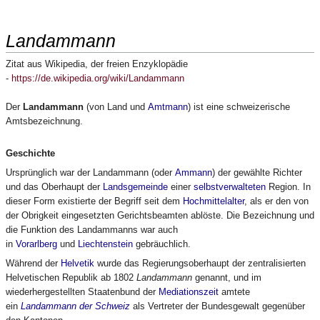
Landammann
Zitat aus Wikipedia, der freien Enzyklopädie
-
https://de.wikipedia.org/wiki/Landammann
Der
Landammann
(von Land und
Amtmann
) ist eine schweizerische
Amtsbezeichnung
.
Geschichte
Ursprünglich war der Landammann (oder
Ammann
) der gewählte Richter
und das Oberhaupt der
Landsgemeinde
einer
selbstverwalteten
Region. In
dieser Form existierte der Begriff seit dem
Hochmittelalter
, als er den von
der Obrigkeit eingesetzten Gerichtsbeamten ablöste. Die Bezeichnung und
die Funktion des Landammanns war auch
in
Vorarlberg
und
Liechtenstein
gebräuchlich.
Während der
Helvetik
wurde das Regierungsoberhaupt der zentralisierten
Helvetischen Republik ab 1802
Landammann
genannt, und im
wiederhergestellten Staatenbund der
Mediationszeit
amtete
ein
Landammann der Schweiz
als Vertreter der Bundesgewalt gegenüber