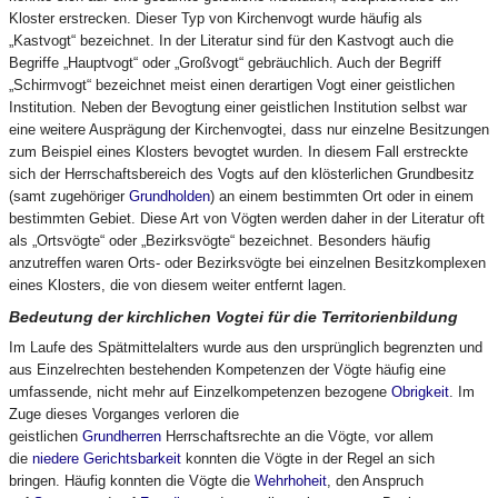
Kloster erstrecken. Dieser Typ von Kirchenvogt wurde häufig als
„Kastvogt“ bezeichnet. In der Literatur sind für den Kastvogt auch die
Begriffe „Hauptvogt“ oder „Großvogt“ gebräuchlich. Auch der Begriff
„Schirmvogt“ bezeichnet meist einen derartigen Vogt einer geistlichen
Institution. Neben der Bevogtung einer geistlichen Institution selbst war
eine weitere Ausprägung der Kirchenvogtei, dass nur einzelne Besitzungen
zum Beispiel eines Klosters bevogtet wurden. In diesem Fall erstreckte
sich der Herrschaftsbereich des Vogts auf den klösterlichen Grundbesitz
(samt zugehöriger
Grundholden
) an einem bestimmten Ort oder in einem
bestimmten Gebiet. Diese Art von Vögten werden daher in der Literatur oft
als „Ortsvögte“ oder „Bezirksvögte“ bezeichnet. Besonders häufig
anzutreffen waren Orts- oder Bezirksvögte bei einzelnen Besitzkomplexen
eines Klosters, die von diesem weiter entfernt lagen.
Bedeutung der kirchlichen Vogtei für die Territorienbildung
Im Laufe des Spätmittelalters wurde aus den ursprünglich begrenzten und
aus Einzelrechten bestehenden Kompetenzen der Vögte häufig eine
umfassende, nicht mehr auf Einzelkompetenzen bezogene
Obrigkeit
. Im
Zuge dieses Vorganges verloren die
geistlichen
Grundherren
Herrschaftsrechte an die Vögte, vor allem
die
niedere Gerichtsbarkeit
konnten die Vögte in der Regel an sich
bringen. Häufig konnten die Vögte die
Wehrhoheit
, den Anspruch