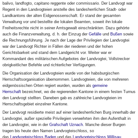
balivo, landfogto, capitano reggente oder commissario. Der Landvogt war
Regent in den Landvogteien anstelle des landesherrlichen Stadt- oder
Landkantons der alten Eidgenossenschaft. Er stand der gesamten
Verwaltung vor und bestellte die lokalen Beamten, soweit ihn lokale
Freiheitsrechte nicht in seiner Amtsgewalt einschränkten. Dazu gehörte
auch die Finanzverwaltung, d. h. der Einzug der
Gefälle
und
Bußen
sowie
die Rechnungsführung. Je nach der Lage der Privilegien der Landvogtei
war der Landvogt Richter in Fällen der niederen und der hohen
Gerichtsbarkeit und stand dem Landgericht vor. Weiter war er
Kommandant des militärischen Aufgebotes der Landvogtei, Vollstrecker
obrigkeitlicher Befehle und richterlicher Verfügungen.
Die Organisation der Landvogteien wurde von der habsburgischen
Herrschaftsorganisation übernommen. Landvogteien, die von mehreren
eidgenössischen Orten regiert wurden, wurden als
gemeine
Herrschaft
bezeichnet, wo die regierenden Kantone in einem festen Turnus
den Landvogt stellten. Daneben gab es zahlreiche Landvogteien im
Herrschaftsgebiet einzelner Kantone.
Der Landvogt residierte meist auf einer landesherrlichen Burg innerhalb der
Landvogtei, außer spezielle Privilegien verwehrten ihm den Aufenthalt in
der Landvogtei, wie in der
Grafschaft Uznach
. Manche dieser Burgen
tragen bis heute den Namen Landvogteischloss, so
das
Landvogteischloss Baden
und das
Landvogteischloss Willisau
.