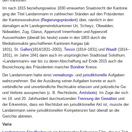
den Kantonen.
Im nach 1815 beziehungsweise 1830 erneuerten Staatsrecht der Kantone
ging der Titel Landammann in zahlreichen Ständen auf den Präsidenten
der Kantonsexekutive (
Regierungspräsident
) über, nämlich in den
damaligen acht Landsgemeindskantonen Uri, Schwyz, Obwalden,
Nidwalden, Zug, Glarus, Appenzell Innerrhoden und Appenzell
Ausserrhoden (überall bis heute) sowie in den 1803 durch die
Mediationsakte geschaffenen Kantonen Aargau (ab
1831),
St. Gallen
(1814/1831–2002),
Tessin
(1814–1831) und
Waadt
(1814–
1831), im Jahre 1841 dann auch im ursprünglichen Stadtstaat Solothurn.
«Landammann» war bis zu deren Abschaffung auf Ende 2015 auch die
Bezeichnung des Präsidenten mancher
Bündner
Kreise.
Der Landammann hatte einst
verwaltungs
- und
jurisdiktionelle
Aufgaben
wahrzunehmen. Bei der Ausübung seiner Aufgaben konnte er auch
verbindliche und unverbindliche Rechtsakte erlassen und polizeiliche Ge-
und Verbote aussprechen (z. B. Rechtsbote,
Amtsbote
). Im Zuge der sich
im 19. und 20. Jahrhundert durchsetzenden
Trennung der Gewalten
und
der Erkenntnis, dass ein Rechtsbot ein jurisdiktioneller Akt ist, musste der
Landammann seine jurisdiktionellen Kompetenzen fast überall an die
Gerichte abtreten.
Varia