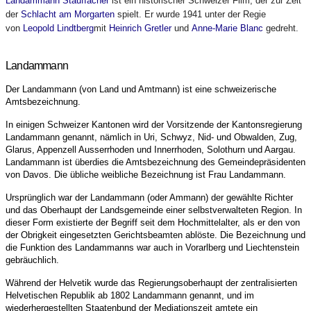
Landammann Stauffacher
ist ein historischer Schweizer Film, der zur Zeit
der
Schlacht am Morgarten
spielt. Er wurde 1941 unter der Regie
von
Leopold Lindtberg
mit
Heinrich Gretler
und
Anne-Marie Blanc
gedreht.
Landammann
Der Landammann (von Land und Amtmann) ist eine schweizerische
Amtsbezeichnung.
In einigen Schweizer Kantonen wird der Vorsitzende der Kantonsregierung
Landammann genannt, nämlich in Uri, Schwyz, Nid- und Obwalden, Zug,
Glarus, Appenzell Ausserrhoden und Innerrhoden, Solothurn und Aargau.
Landammann ist überdies die Amtsbezeichnung des Gemeindepräsidenten
von Davos. Die übliche weibliche Bezeichnung ist Frau Landammann.
Ursprünglich war der Landammann (oder Ammann) der gewählte Richter
und das Oberhaupt der Landsgemeinde einer selbstverwalteten Region. In
dieser Form existierte der Begriff seit dem Hochmittelalter, als er den von
der Obrigkeit eingesetzten Gerichtsbeamten ablöste. Die Bezeichnung und
die Funktion des Landammanns war auch in Vorarlberg und Liechtenstein
gebräuchlich.
Während der Helvetik wurde das Regierungsoberhaupt der zentralisierten
Helvetischen Republik ab 1802 Landammann genannt, und im
wiederhergestellten Staatenbund der Mediationszeit amtete ein