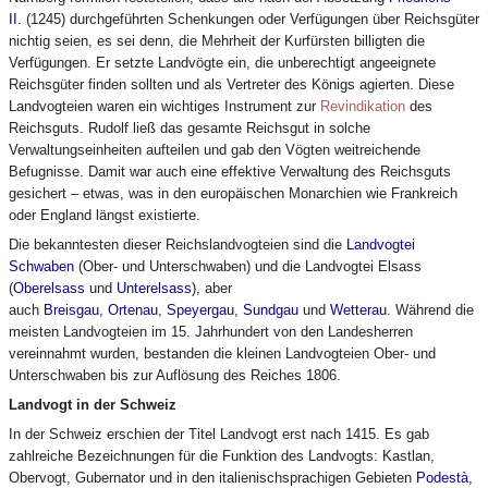
II.
(1245) durchgeführten Schenkungen oder Verfügungen über Reichsgüter
nichtig seien, es sei denn, die Mehrheit der Kurfürsten billigten die
Verfügungen. Er setzte Landvögte ein, die unberechtigt angeeignete
Reichsgüter finden sollten und als Vertreter des Königs agierten. Diese
Landvogteien waren ein wichtiges Instrument zur
Revindikation
des
Reichsguts. Rudolf ließ das gesamte Reichsgut in solche
Verwaltungseinheiten aufteilen und gab den Vögten weitreichende
Befugnisse. Damit war auch eine effektive Verwaltung des Reichsguts
gesichert – etwas, was in den europäischen Monarchien wie Frankreich
oder England längst existierte.
Die bekanntesten dieser Reichslandvogteien sind die
Landvogtei
Schwaben
(Ober- und Unterschwaben) und die Landvogtei Elsass
(
Oberelsass
und
Unterelsass
), aber
auch
Breisgau
,
Ortenau
,
Speyergau
,
Sundgau
und
Wetterau
. Während die
meisten Landvogteien im 15. Jahrhundert von den Landesherren
vereinnahmt wurden, bestanden die kleinen Landvogteien Ober- und
Unterschwaben bis zur Auflösung des Reiches 1806.
Landvogt in der Schweiz
In der Schweiz erschien der Titel Landvogt erst nach 1415. Es gab
zahlreiche Bezeichnungen für die Funktion des Landvogts: Kastlan,
Obervogt, Gubernator und in den italienischsprachigen Gebieten
Podestà
,