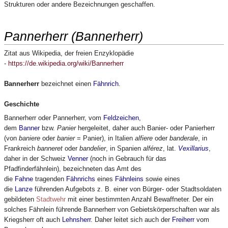
Strukturen oder andere Bezeichnungen geschaffen.
Pannerherr (Bannerherr)
Zitat aus Wikipedia, der freien Enzyklopädie
-
https://de.wikipedia.org/wiki/Bannerherr
Bannerherr
bezeichnet einen
Fähnrich
.
Geschichte
Bannerherr oder Pannerherr, vom
Feldzeichen
,
dem
Banner
bzw.
Panier
hergeleitet, daher auch Banier- oder Panierherr
(von
baniere
oder
banier
= Panier), in Italien
alfiere
oder
banderale
, in
Frankreich
banneret
oder
bandelier
, in Spanien
alférez
, lat.
Vexillarius
,
daher in der Schweiz
Venner
(noch in Gebrauch für das
Pfadfinderfähnlein), bezeichneten das Amt des
die
Fahne
tragenden
Fähnrichs
eines
Fähnleins
sowie eines
die
Lanze
führenden Aufgebots z. B. einer von Bürger- oder Stadtsoldaten
gebildeten
Stadtwehr
mit einer bestimmten Anzahl Bewaffneter. Der ein
solches Fähnlein führende Bannerherr von Gebietskörperschaften war als
Kriegsherr oft auch
Lehnsherr
. Daher leitet sich auch der
Freiherr
vom