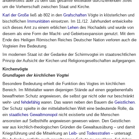
andererseits aber zu dem das gesamte Mittelalter durchziehenden Streit
um die Vorherrschaft zwischen Staat und Kirche.
Karl der Große
ließ ab 802 in den
Grafschaften
Vögte in klösterlichen und
bischöflichen
Immunitäten
einsetzen. Im 11./12. Jahrhundert entwickelte
sich dieses Amt zu einem erblichen
Lehen
des Hochadels und wurde von
diesem als eine Form der Macht- und Gebietsexpansion genutzt. Mit dem
Ende des Heiligen Römischen Reiches Deutscher Nation verloren auch die
Vogteien ihre Bedeutung.
Im modernen Staat ist der Gedanke der Schirmvogtei im staatsrechtlichen
Prinzip der Aufsicht der Kirchen und Religionsgesellschaften aufgegangen.
Kirchenvögte
Grundlagen der kirchlichen Vogtei
Besondere Bedeutung erhielt die Funktion des Vogtes im kirchlichen
Bereich. Im Mittelalter waren diejenigen Stände auf einen gegebenenfalls
bewaffneten Schutz angewiesen, die selbst gar nicht oder nur beschränkt
wehr- und
fehdefähig
waren. Das waren neben den Bauern die
Geistlichen
.
Der Schutz spielte in der mittelalterlichen Welt eine bedeutende Rolle, da
ein
staatliches Gewaltmonopol
nicht existierte und die Menschen
ansonsten auf Selbsthilfe angewiesen gewesen wären. Den Geistlichen
war aus kirchlich-theologischen Gründen die Gewaltausübung – und damit
Kriegsführung und die Mitwirkung an
Leib-
und
Todesstrafen
– untersagt.