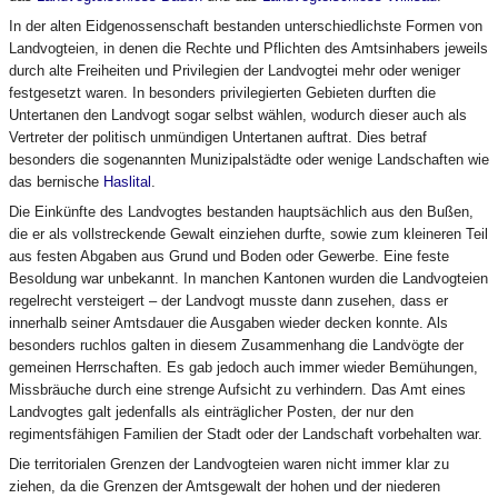
In der alten Eidgenossenschaft bestanden unterschiedlichste Formen von
Landvogteien, in denen die Rechte und Pflichten des Amtsinhabers jeweils
durch alte Freiheiten und Privilegien der Landvogtei mehr oder weniger
festgesetzt waren. In besonders privilegierten Gebieten durften die
Untertanen den Landvogt sogar selbst wählen, wodurch dieser auch als
Vertreter der politisch unmündigen Untertanen auftrat. Dies betraf
besonders die sogenannten Munizipalstädte oder wenige Landschaften wie
das bernische
Haslital
.
Die Einkünfte des Landvogtes bestanden hauptsächlich aus den Bußen,
die er als vollstreckende Gewalt einziehen durfte, sowie zum kleineren Teil
aus festen Abgaben aus Grund und Boden oder Gewerbe. Eine feste
Besoldung war unbekannt. In manchen Kantonen wurden die Landvogteien
regelrecht versteigert – der Landvogt musste dann zusehen, dass er
innerhalb seiner Amtsdauer die Ausgaben wieder decken konnte. Als
besonders ruchlos galten in diesem Zusammenhang die Landvögte der
gemeinen Herrschaften. Es gab jedoch auch immer wieder Bemühungen,
Missbräuche durch eine strenge Aufsicht zu verhindern. Das Amt eines
Landvogtes galt jedenfalls als einträglicher Posten, der nur den
regimentsfähigen Familien der Stadt oder der Landschaft vorbehalten war.
Die territorialen Grenzen der Landvogteien waren nicht immer klar zu
ziehen, da die Grenzen der Amtsgewalt der hohen und der niederen