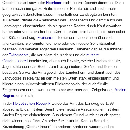
Gerichtsbarkeit sowie der
Heerbann
nicht überall übereinstimmten. Dazu
kamen noch eine ganze Reihe minderer Rechte, die sich nicht mehr
geographisch darstellen lassen. Innerhalb der Landvogteien konnten
außerdem Private die Amtsgewalt des Landesherrn und damit auch des
Landvogtes einschränken, da sie gewisse Rechte durch Kauf erworben
hatten oder von alters her besaßen. In erster Linie handelte es sich dabei
um Klöster und sog.
Freiherren
, die nur den Landesherrn über sich
anerkannten. Sie konnten die hohe oder die niedere Gerichtsbarkeit
besitzen und seltener sogar den Heerbann. Daneben gab es die Inhaber
der
Twingrechte
, die vor allem die niedere und die
mittlere
Gerichtsbarkeit
innehielten, aber auch Private, welche Fischereirechte,
Jagdrechte oder das Recht zum Bezug niederer Gefälle und Bussen
besaßen. So war die Amtsgewalt des Landesherrn und damit auch des
Landvogtes in Realität an den meisten Orten stark eingeschränkt und
bildete einen unübersichtlichen Flickenteppich, der auch für die
Zeitgenossen nur schwer überblickbar war, aber dem Zeitgeist des
Ancien
Régime
entsprach.
In der
Helvetischen Republik
wurde das Amt des Landvogtes 1798
abgeschafft, da mit dem Begriff viele negative Assoziationen mit dem
Ancien Régime einhergingen. Aus diesem Grund wurde er auch später
nicht wieder eingeführt. An seine Stelle trat im Kanton Bern die
Bezeichnung „Oberamtmann“, in anderen Kantonen wurden andere