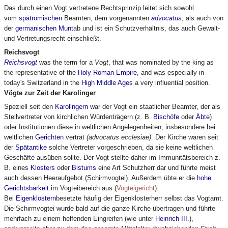
Das durch einen Vogt vertretene Rechtsprinzip leitet sich sowohl
vom
spätrömischen
Beamten, dem vorgenannten
advocatus
, als auch von
der
germanischen
Munt
ab und ist ein Schutzverhältnis, das auch Gewalt-
und Vertretungsrecht einschließt.
Reichsvogt
Reichsvogt
was the term for a
Vogt
, that was nominated by the king as
the representative of the
Holy Roman Empire
, and was especially in
today's Switzerland in the
High Middle Ages
a very influential position.
Vögte zur Zeit der Karolinger
Speziell seit den
Karolingern
war der Vogt ein staatlicher Beamter, der als
Stellvertreter von kirchlichen Würdenträgern (z. B.
Bischöfe
oder
Äbte
)
oder Institutionen diese in weltlichen Angelegenheiten, insbesondere bei
weltlichen
Gerichten
vertrat
(advocatus ecclesiae)
. Der Kirche waren seit
der
Spätantike
solche Vertreter vorgeschrieben, da sie keine weltlichen
Geschäfte ausüben sollte. Der Vogt stellte daher im Immunitätsbereich z.
B. eines
Klosters
oder
Bistums
eine Art Schutzherr dar und führte meist
auch dessen Heeraufgebot (Schirmvogtei). Außerdem übte er die
hohe
Gerichtsbarkeit
im Vogteibereich aus (
Vogteigericht
).
Bei
Eigenklöstern
besetzte häufig der Eigenklosterherr selbst das Vogtamt.
Die Schirmvogtei wurde bald auf die ganze Kirche übertragen und führte
mehrfach zu einem helfenden Eingreifen (wie unter
Heinrich III.
),