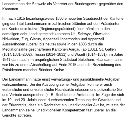
Landammann der Schweiz als Vertreter der Bundesgewalt gegenüber den
Kantonen.
Im nach 1815 beziehungsweise 1830 erneuerten Staatsrecht der Kantone
ging der Titel Landammann in zahlreichen Ständen auf den Präsidenten
der Kantonsexekutive (Regierungspräsident) über, nämlich in den
damaligen acht Landsgemeindskantonen Uri, Schwyz, Obwalden,
Nidwalden, Zug, Glarus, Appenzell Innerrhoden und Appenzell
Ausserrhoden (überall bis heute) sowie in den 1803 durch die
Mediationsakte geschaffenen Kantonen Aargau (ab 1831), St. Gallen
(1814/1831–2002), Tessin (1814–1831) und Waadt (1814–1831), im Jahre
1841 dann auch im ursprünglichen Stadtstaat Solothurn. «Landammann»
war bis zu deren Abschaffung auf Ende 2015 auch die Bezeichnung des
Präsidenten mancher Bündner Kreise.
Der Landammann hatte einst verwaltungs- und jurisdiktionelle Aufgaben
wahrzunehmen. Bei der Ausübung seiner Aufgaben konnte er auch
verbindliche und unverbindliche Rechtsakte erlassen und polizeiliche Ge-
und Verbote aussprechen (z. B. Rechtsbote, Amtsbote). Im Zuge der sich
im 19. und 20. Jahrhundert durchsetzenden Trennung der Gewalten und
der Erkenntnis, dass ein Rechtsbot ein jurisdiktioneller Akt ist, musste der
Landammann seine jurisdiktionellen Kompetenzen fast überall an die
Gerichte abtreten.