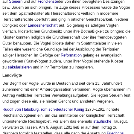
auf
Steuern
und auf
Frondienste
der von ihnen bevogteten Besitzungen
bzw. Bauern an sich bringen. Im Zuge dieses Prozesses wurde die Vogtei
seit dem Spätmittelalter als Herrschaftsrecht vielfach in modernere
Herrschaftsrechte überführt und ging in örtlicher Gerichtsbarkeit, niederer
Obrigkeit oder
Landesherrschaft
auf. So gelang es adeligen Vögten
vielfach, klösterlichen Grundbesitz unter ihre Botmäßigkeit zu bringen; die
Klöster konnten lediglich die Grundherrschaft über ihre fremdbevogteten
Güter behaupten. Die Vogtei bildete daher im Spätmittelalter in vielen
Fällen eine wesentliche Grundlage bei der Ausbildung der Territorien
adliger Herrscher. Im Gefolge der
Reformation
gelang es evangelisch
gewordenen (Kast-)Vögten zudem, unter ihrer Vogtei stehende Klöster
zu
säkularisieren
und in ihr Territorium zu integrieren.
Landvögte
Der Begriff der Vogtei wurde in Deutschland seit dem 13. Jahrhundert
zunehmend mit einer Ämterorganisation verbunden. Vögte übernahmen im
Auftrag weltlicher Herrscher Verwaltungsaufgaben. Sie legten Steuern fest
und zogen diese ein, sie hielten Gericht und ahndeten Vergehen.
Rudolf von Habsburg
,
römisch-deutscher König
1273–1291, richtete
Reichslandvogteien ein, um das unmittelbar der königlichen Herrschaft
unterstehende Reichsgebiet, vor allem das ehemals
staufische
Hausgut,
verwalten zu lassen. Am 9. August 1281 ließ er auf dem Hoftag zu
Nürnberg förmlich feststellen, dass alle nach der Absetzung
Friedrichs