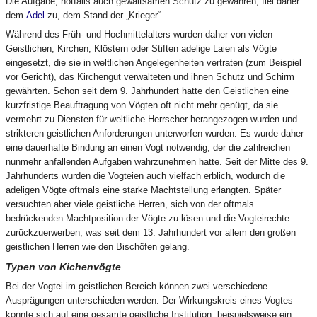
Die Aufgabe, notfalls auch gewaltsamen Schutz zu gewähren, fiel daher
dem
Adel
zu, dem Stand der „Krieger“.
Während des Früh- und Hochmittelalters wurden daher von vielen
Geistlichen, Kirchen, Klöstern oder Stiften adelige Laien als Vögte
eingesetzt, die sie in weltlichen Angelegenheiten vertraten (zum Beispiel
vor Gericht), das Kirchengut verwalteten und ihnen Schutz und Schirm
gewährten. Schon seit dem 9. Jahrhundert hatte den Geistlichen eine
kurzfristige Beauftragung von Vögten oft nicht mehr genügt, da sie
vermehrt zu Diensten für weltliche Herrscher herangezogen wurden und
strikteren geistlichen Anforderungen unterworfen wurden. Es wurde daher
eine dauerhafte Bindung an einen Vogt notwendig, der die zahlreichen
nunmehr anfallenden Aufgaben wahrzunehmen hatte. Seit der Mitte des 9.
Jahrhunderts wurden die Vogteien auch vielfach erblich, wodurch die
adeligen Vögte oftmals eine starke Machtstellung erlangten. Später
versuchten aber viele geistliche Herren, sich von der oftmals
bedrückenden Machtposition der Vögte zu lösen und die Vogteirechte
zurückzuerwerben, was seit dem 13. Jahrhundert vor allem den großen
geistlichen Herren wie den Bischöfen gelang.
Typen von Kichenvögte
Bei der Vogtei im geistlichen Bereich können zwei verschiedene
Ausprägungen unterschieden werden. Der Wirkungskreis eines Vogtes
konnte sich auf eine gesamte geistliche Institution, beispielsweise ein