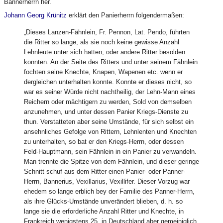
Bannerherrn her.
Johann Georg Krünitz
erklärt den Panierherrn folgendermaßen:
„Dieses Lanzen-Fähnlein, Fr. Pennon, Lat. Pendo, führten
die Ritter so lange, als sie noch keine gewisse Anzahl
Lehnleute unter sich hatten, oder andere Ritter besolden
konnten. An der Seite des Ritters und unter seinem Fähnlein
fochten seine Knechte, Knapen, Wapenen etc. wenn er
dergleichen unterhalten konnte. Konnte er dieses nicht, so
war es seiner Würde nicht nachtheilig, der Lehn-Mann eines
Reichern oder mächtigern zu werden, Sold von demselben
anzunehmen, und unter dessen Panier Kriegs-Dienste zu
thun. Verstatteten aber seine Umstände, für sich selbst ein
ansehnliches Gefolge von Rittern, Lehnlenten und Knechten
zu unterhalten, so bat er den Kriegs-Herrn, oder dessen
Feld-Hauptmann, sein Fähnlein in ein Panier zu verwandeln.
Man trennte die Spitze von dem Fähnlein, und dieser geringe
Schnitt schuf aus dem Ritter einen Panier- oder Panner-
Herrn, Bannerius, Vexillarius, Vexillifer. Dieser Vorzug war
ehedem so lange erblich bey der Familie des Panner-Herrn,
als ihre Glücks-Umstände unverändert blieben, d. h. so
lange sie die erforderliche Anzahl Ritter und Knechte, in
Frankreich wenigstens 25, in Deutschland aber gemeiniglich