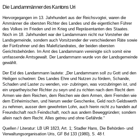
Die Landammänner des Kantons Uri
Hervorgegangen im 13. Jahrhundert aus der Reichsvogtei, waren die
Ammänner die obersten Richter des Landes und die eigentlichen Führer
des Volkes im Frieden und im Krieg und Repräsentanten des Staates.
Noch im 18. Jahrhundert war der Landammann nicht nur Vorsteher der
Landsgemeinde, sondern auch Vorsitzender der verschiedenen Räte sowie
der Fünfzehner und des Malefizlandrates, der beiden obersten
Gerichtsbehörden. Im Amt des Landammann vereinigte sich somit eine
umfassende Amtsgewalt. Der Landammann wurde von der Landsgemeinde
gewählt.
Der Eid des Landammann lautete: „Der Landammann soll zu Gott und den
Heiligen schwören: Des Landes Ehre und Nutzen zu fördern, Schande,
Schaden und Laster zu wenden, vor- zubringen, was vorzubringen ist, und
ein unpartheyischer Richter zu seyn und zu richten nach dem Recht dem
Armen wie dem Reichen, dem Reichen wie dem Armen, dem Fremden wie
dem Einheimischen, und hierum weder Geschenke, Geld noch Geldswerth
zu nehmen, ausser dem gewohnten Lohn, auch hierin nicht zu handeln auf
Freundschaft noch Feindschaft, noch aus andern Beweggründen; sondern
allein nach dem Recht. Alles getreu und ohne Gefährde.“
Quellen / Literatur: LB UR 1823, Art. 1; Stadler Hans, Die Behörden- und
Verwaltungsorganisation Uris, GF Bd 133 (1980), S. 48 f.