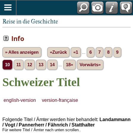
Reise in die Geschichte
Info
» Alles anzeigen
«Zurück
«1
...
6
7
8
9
10
11
12
13
14
...
18»
Vorwärts»
Schweizer Titel
english-version
version-française
Folgende Titel / Ämter werden hier behandelt:
Landammann
/ Vogt / Pannerherr / Fähnrich / Statthalter
Für weitere Titel / Ämter nach unten scrollen..