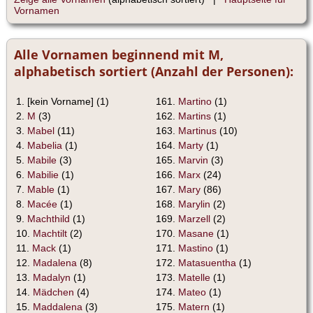
Vornamen
Alle Vornamen beginnend mit M,
alphabetisch sortiert (Anzahl der Personen):
1. [kein Vorname] (1)
161.
Martino
(1)
2.
M
(3)
162.
Martins
(1)
3.
Mabel
(11)
163.
Martinus
(10)
4.
Mabelia
(1)
164.
Marty
(1)
5.
Mabile
(3)
165.
Marvin
(3)
6.
Mabilie
(1)
166.
Marx
(24)
7.
Mable
(1)
167.
Mary
(86)
8.
Macée
(1)
168.
Marylin
(2)
9.
Machthild
(1)
169.
Marzell
(2)
10.
Machtilt
(2)
170.
Masane
(1)
11.
Mack
(1)
171.
Mastino
(1)
12.
Madalena
(8)
172.
Matasuentha
(1)
13.
Madalyn
(1)
173.
Matelle
(1)
14.
Mädchen
(4)
174.
Mateo
(1)
15.
Maddalena
(3)
175.
Matern
(1)