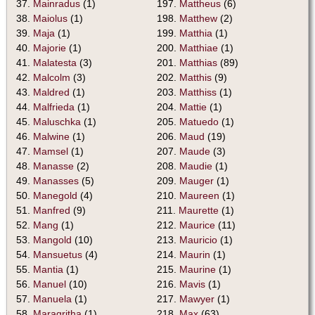
37.
Mainradus
(1)
197.
Mattheus
(6)
38.
Maiolus
(1)
198.
Matthew
(2)
39.
Maja
(1)
199.
Matthia
(1)
40.
Majorie
(1)
200.
Matthiae
(1)
41.
Malatesta
(3)
201.
Matthias
(89)
42.
Malcolm
(3)
202.
Matthis
(9)
43.
Maldred
(1)
203.
Matthiss
(1)
44.
Malfrieda
(1)
204.
Mattie
(1)
45.
Maluschka
(1)
205.
Matuedo
(1)
46.
Malwine
(1)
206.
Maud
(19)
47.
Mamsel
(1)
207.
Maude
(3)
48.
Manasse
(2)
208.
Maudie
(1)
49.
Manasses
(5)
209.
Mauger
(1)
50.
Manegold
(4)
210.
Maureen
(1)
51.
Manfred
(9)
211.
Maurette
(1)
52.
Mang
(1)
212.
Maurice
(11)
53.
Mangold
(10)
213.
Mauricio
(1)
54.
Mansuetus
(4)
214.
Maurin
(1)
55.
Mantia
(1)
215.
Maurine
(1)
56.
Manuel
(10)
216.
Mavis
(1)
57.
Manuela
(1)
217.
Mawyer
(1)
58.
Maragritha
(1)
218.
Max
(63)