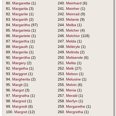
80.
Margarette
(1)
240.
Meinhard
(6)
81.
Margarita
(3)
241.
Meinher
(1)
82.
Margarite
(1)
242.
Meinrad
(9)
83.
Margarith
(2)
243.
Melanie
(9)
84.
Margaritha
(97)
244.
Melba
(1)
85.
Margarteta
(1)
245.
Melcher
(4)
86.
Margartete
(1)
246.
Melchior
(118)
87.
Margartha
(1)
247.
Melda
(1)
88.
Margauth
(1)
248.
Méléryle
(1)
89.
Margerite
(1)
249.
Melinda
(2)
90.
Margeritha
(2)
250.
Melisende
(6)
91.
Margery
(2)
251.
Melita
(1)
92.
Margetha
(1)
252.
Melk
(27)
93.
Marggret
(1)
253.
Melson
(1)
94.
Margherita
(2)
254.
Melusine
(1)
95.
Margit
(1)
255.
Melvin
(6)
96.
Margot
(3)
256.
Menia
(1)
97.
Margratha
(1)
257.
Merald
(1)
98.
Margred
(1)
258.
Merfyn
(1)
99.
Margredt
(6)
259.
Mergarethe
(1)
100.
Margret
(12)
260.
Mergretha
(1)