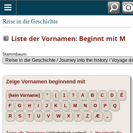
Reise in die Geschichte
Liste der Vornamen: Beginnt mit M
Stammbaum:
Zeige Vornamen beginnend mit
[kein Vorname]
"
(
1
?
A
B
C
D
É
F
G
H
I
J
K
L
M
N
O
P
Q
R
S
T
U
V
W
X
Y
Z
Æ
„
Zeige alle Vornamen
(alphabetisch sortiert) |
Hauptseite für