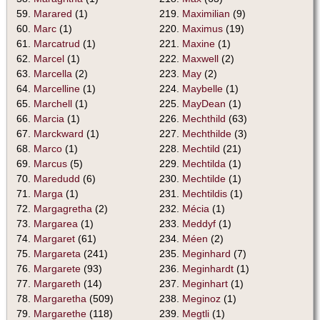
59.
Marared
(1)
219.
Maximilian
(9)
60.
Marc
(1)
220.
Maximus
(19)
61.
Marcatrud
(1)
221.
Maxine
(1)
62.
Marcel
(1)
222.
Maxwell
(2)
63.
Marcella
(2)
223.
May
(2)
64.
Marcelline
(1)
224.
Maybelle
(1)
65.
Marchell
(1)
225.
MayDean
(1)
66.
Marcia
(1)
226.
Mechthild
(63)
67.
Marckward
(1)
227.
Mechthilde
(3)
68.
Marco
(1)
228.
Mechtild
(21)
69.
Marcus
(5)
229.
Mechtilda
(1)
70.
Maredudd
(6)
230.
Mechtilde
(1)
71.
Marga
(1)
231.
Mechtildis
(1)
72.
Margagretha
(2)
232.
Mécia
(1)
73.
Margarea
(1)
233.
Meddyf
(1)
74.
Margaret
(61)
234.
Méen
(2)
75.
Margareta
(241)
235.
Meginhard
(7)
76.
Margarete
(93)
236.
Meginhardt
(1)
77.
Margareth
(14)
237.
Meginhart
(1)
78.
Margaretha
(509)
238.
Meginoz
(1)
79.
Margarethe
(118)
239.
Megtli
(1)