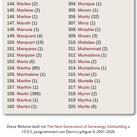
144.
Marlies
(2)
304.
Monique
(1)
145.
Marliese
(2)
305.
Morein
(1)
146.
Marlow
(1)
306.
Moritz
(32)
147.
Maroth
(1)
307.
Moriz
(1)
148.
Marozia
(1)
308.
Morphia
(1)
149.
Marquard
(4)
309.
Moses
(3)
150.
Marquart
(19)
310.
Mstislaw
(2)
151.
Marquesa
(1)
311.
Muhammad
(2)
152.
Marquise
(2)
312.
Mumadona
(1)
153.
Marta
(6)
313.
Munia
(2)
154.
Martha
(80)
314.
Muniadona
(1)
155.
Marthalene
(1)
315.
Muriel
(2)
156.
Marthe
(1)
316.
Muriella
(1)
157.
Marthin
(1)
317.
Muzio
(1)
158.
Martin
(386)
318.
Myron
(2)
159.
Martina
(1)
319.
Myrtha
(1)
160.
Martini
(1)
320.
Myrtle
(6)
Diese Website läuft mit
The Next Generation of Genealogy Sitebuilding
v.
15.0.5, programmiert von Darrin Lythgoe © 2001-2026.