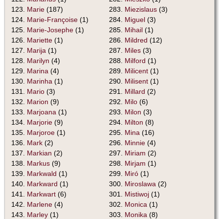
123.
Marie
(187)
283.
Miezislaus
(3)
124.
Marie-Françoise
(1)
284.
Miguel
(3)
125.
Marie-Josephe
(1)
285.
Mihail
(1)
126.
Mariette
(1)
286.
Mildred
(12)
127.
Marija
(1)
287.
Miles
(3)
128.
Marilyn
(4)
288.
Milford
(1)
129.
Marina
(4)
289.
Milicent
(1)
130.
Marinha
(1)
290.
Milisent
(1)
131.
Mario
(3)
291.
Millard
(2)
132.
Marion
(9)
292.
Milo
(6)
133.
Marjoana
(1)
293.
Milon
(3)
134.
Marjorie
(9)
294.
Milton
(8)
135.
Marjoroe
(1)
295.
Mina
(16)
136.
Mark
(2)
296.
Minnie
(4)
137.
Markian
(2)
297.
Miriam
(2)
138.
Markus
(9)
298.
Mirjam
(1)
139.
Markwald
(1)
299.
Miró
(1)
140.
Markward
(1)
300.
Miroslawa
(2)
141.
Markwart
(6)
301.
Mistiwoj
(1)
142.
Marlene
(4)
302.
Monica
(1)
143.
Marley
(1)
303.
Monika
(8)