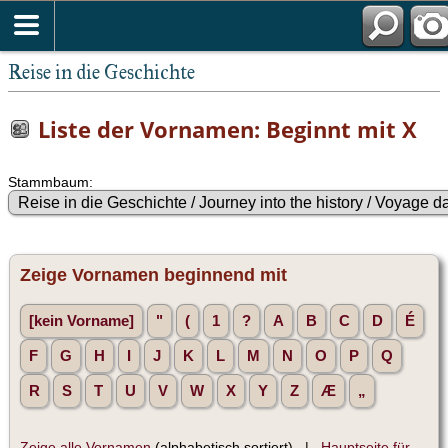
Reise in die Geschichte
Liste der Vornamen: Beginnt mit X
Stammbaum:
Zeige Vornamen beginnend mit
[kein Vorname]
"
(
1
?
A
B
C
D
É
F
G
H
I
J
K
L
M
N
O
P
Q
R
S
T
U
V
W
X
Y
Z
Æ
„
Zeige alle Vornamen
(alphabetisch sortiert) |
Hauptseite für