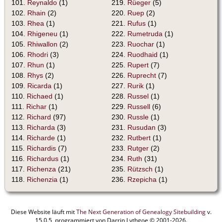
101.
Reynaldo
(1)
219.
Rüeger
(5)
102.
Rhain
(2)
220.
Ruep
(2)
103.
Rhea
(1)
221.
Rufus
(1)
104.
Rhigeneu
(1)
222.
Rumetruda
(1)
105.
Rhiwallon
(2)
223.
Ruochar
(1)
106.
Rhodri
(3)
224.
Ruodhaid
(1)
107.
Rhun
(1)
225.
Rupert
(7)
108.
Rhys
(2)
226.
Ruprecht
(7)
109.
Ricarda
(1)
227.
Rurik
(1)
110.
Richaed
(1)
228.
Russel
(1)
111.
Richar
(1)
229.
Russell
(6)
112.
Richard
(97)
230.
Russle
(1)
113.
Richarda
(3)
231.
Rusudan
(3)
114.
Richarde
(1)
232.
Rutbert
(1)
115.
Richardis
(7)
233.
Rutger
(2)
116.
Richardus
(1)
234.
Ruth
(31)
117.
Richenza
(21)
235.
Rützsch
(1)
118.
Richenzia
(1)
236.
Rzepicha
(1)
Diese Website läuft mit
The Next Generation of Genealogy Sitebuilding
v.
15.0.5, programmiert von Darrin Lythgoe © 2001-2026.