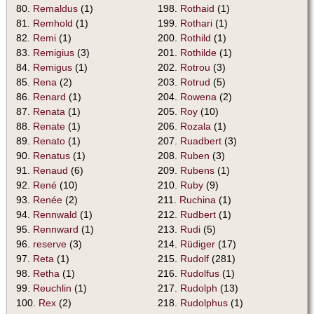
80.
Remaldus
(1)
198.
Rothaid
(1)
81.
Remhold
(1)
199.
Rothari
(1)
82.
Remi
(1)
200.
Rothild
(1)
83.
Remigius
(3)
201.
Rothilde
(1)
84.
Remigus
(1)
202.
Rotrou
(3)
85.
Rena
(2)
203.
Rotrud
(5)
86.
Renard
(1)
204.
Rowena
(2)
87.
Renata
(1)
205.
Roy
(10)
88.
Renate
(1)
206.
Rozala
(1)
89.
Renato
(1)
207.
Ruadbert
(3)
90.
Renatus
(1)
208.
Ruben
(3)
91.
Renaud
(6)
209.
Rubens
(1)
92.
René
(10)
210.
Ruby
(9)
93.
Renée
(2)
211.
Ruchina
(1)
94.
Rennwald
(1)
212.
Rudbert
(1)
95.
Rennward
(1)
213.
Rudi
(5)
96.
reserve
(3)
214.
Rüdiger
(17)
97.
Reta
(1)
215.
Rudolf
(281)
98.
Retha
(1)
216.
Rudolfus
(1)
99.
Reuchlin
(1)
217.
Rudolph
(13)
100.
Rex
(2)
218.
Rudolphus
(1)