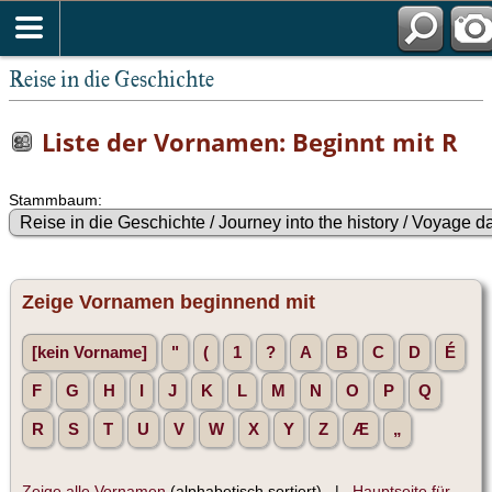
Reise in die Geschichte
Liste der Vornamen: Beginnt mit R
Stammbaum:
Zeige Vornamen beginnend mit
[kein Vorname]
"
(
1
?
A
B
C
D
É
F
G
H
I
J
K
L
M
N
O
P
Q
R
S
T
U
V
W
X
Y
Z
Æ
„
Zeige alle Vornamen
(alphabetisch sortiert) |
Hauptseite für