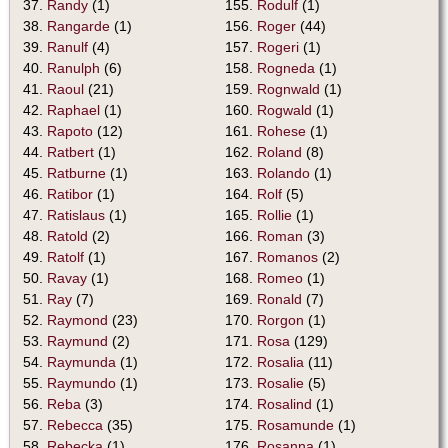
37.
Randy
(1)
155.
Rodulf
(1)
38.
Rangarde
(1)
156.
Roger
(44)
39.
Ranulf
(4)
157.
Rogeri
(1)
40.
Ranulph
(6)
158.
Rogneda
(1)
41.
Raoul
(21)
159.
Rognwald
(1)
42.
Raphael
(1)
160.
Rogwald
(1)
43.
Rapoto
(12)
161.
Rohese
(1)
44.
Ratbert
(1)
162.
Roland
(8)
45.
Ratburne
(1)
163.
Rolando
(1)
46.
Ratibor
(1)
164.
Rolf
(5)
47.
Ratislaus
(1)
165.
Rollie
(1)
48.
Ratold
(2)
166.
Roman
(3)
49.
Ratolf
(1)
167.
Romanos
(2)
50.
Ravay
(1)
168.
Romeo
(1)
51.
Ray
(7)
169.
Ronald
(7)
52.
Raymond
(23)
170.
Rorgon
(1)
53.
Raymund
(2)
171.
Rosa
(129)
54.
Raymunda
(1)
172.
Rosalia
(11)
55.
Raymundo
(1)
173.
Rosalie
(5)
56.
Reba
(3)
174.
Rosalind
(1)
57.
Rebecca
(35)
175.
Rosamunde
(1)
58.
Rebecka
(1)
176.
Rosanna
(1)