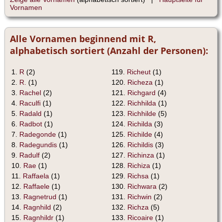
Vornamen
Alle Vornamen beginnend mit R,
alphabetisch sortiert (Anzahl der Personen):
1.
R
(2)
119.
Richeut
(1)
2.
R.
(1)
120.
Richeza
(1)
3.
Rachel
(2)
121.
Richgard
(4)
4.
Raculfi
(1)
122.
Richhilda
(1)
5.
Radald
(1)
123.
Richhilde
(5)
6.
Radbot
(1)
124.
Richilda
(3)
7.
Radegonde
(1)
125.
Richilde
(4)
8.
Radegundis
(1)
126.
Richildis
(3)
9.
Radulf
(2)
127.
Richinza
(1)
10.
Rae
(1)
128.
Richiza
(1)
11.
Raffaela
(1)
129.
Richsa
(1)
12.
Raffaele
(1)
130.
Richwara
(2)
13.
Ragnetrud
(1)
131.
Richwin
(2)
14.
Ragnhild
(2)
132.
Richza
(5)
15.
Ragnhildr
(1)
133.
Ricoaire
(1)