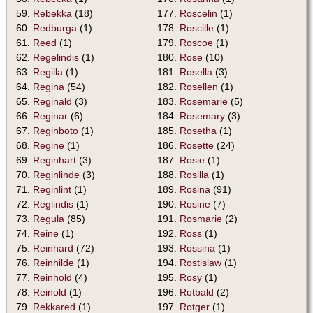
59.
Rebekka
(18)
177.
Roscelin
(1)
60.
Redburga
(1)
178.
Roscille
(1)
61.
Reed
(1)
179.
Roscoe
(1)
62.
Regelindis
(1)
180.
Rose
(10)
63.
Regilla
(1)
181.
Rosella
(3)
64.
Regina
(54)
182.
Rosellen
(1)
65.
Reginald
(3)
183.
Rosemarie
(5)
66.
Reginar
(6)
184.
Rosemary
(3)
67.
Reginboto
(1)
185.
Rosetha
(1)
68.
Regine
(1)
186.
Rosette
(24)
69.
Reginhart
(3)
187.
Rosie
(1)
70.
Reginlinde
(3)
188.
Rosilla
(1)
71.
Reginlint
(1)
189.
Rosina
(91)
72.
Reglindis
(1)
190.
Rosine
(7)
73.
Regula
(85)
191.
Rosmarie
(2)
74.
Reine
(1)
192.
Ross
(1)
75.
Reinhard
(72)
193.
Rossina
(1)
76.
Reinhilde
(1)
194.
Rostislaw
(1)
77.
Reinhold
(4)
195.
Rosy
(1)
78.
Reinold
(1)
196.
Rotbald
(2)
79.
Rekkared
(1)
197.
Rotger
(1)